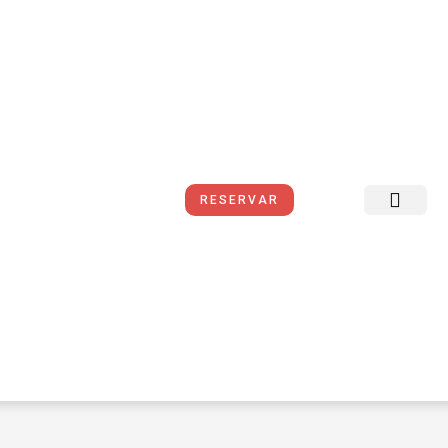
Ir
al
contenido
RESERVAR
Reservas Online
Sobre Nosotros
Condiciones del Servicio