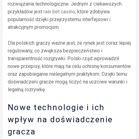
rozwiązania technologiczne. Jednym z ciekawszych
przykładów jest
rain bet casino
, które zdobywa
popularność dzięki przejrzystemu interfejsowi i
atrakcyjnym promocjom.
Dla polskich graczy ważne jest, że rynek jest coraz lepiej
regulowany, co zwiększa bezpieczeństwo i
transparentność rozgrywki. Polski rząd wprowadził
nowe przepisy, które mają na celu ochronę konsumentów
oraz zapobieganie nielegalnym praktykom. Dzięki temu
doświadczeni gracze mogą liczyć na uczciwe warunki i
legalną rozrywkę.
Nowe technologie i ich
wpływ na doświadczenie
gracza