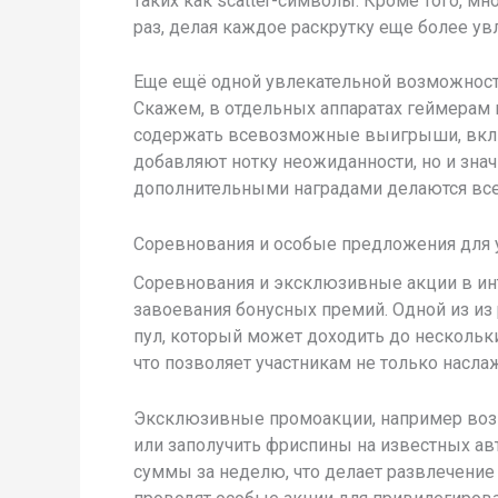
таких как scatter-символы. Кроме того, 
раз, делая каждое раскрутку еще более у
Еще ещё одной увлекательной возможност
Скажем, в отдельных аппаратах геймерам
содержать всевозможные выигрыши, вклю
добавляют нотку неожиданности, но и зна
дополнительными наградами делаются все 
Соревнования и особые предложения для 
Соревнования и эксклюзивные акции в ин
завоевания бонусных премий. Одной из из
пул, который может доходить до нескольк
что позволяет участникам не только насл
Эксклюзивные промоакции, например возв
или заполучить фриспины на известных ав
суммы за неделю, что делает развлечение