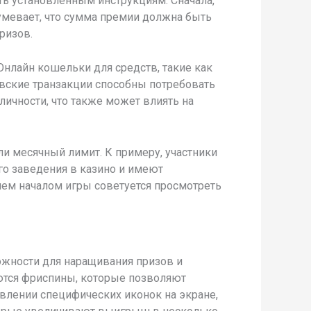
ть установленным инструкциям. Сначала,
умевает, что сумма премии должна быть
ризов.
Онлайн кошельки для средств, такие как
нковские транзакции способны потребовать
ичности, что также может влиять на
и месячный лимит. К примеру, участники
го заведения в казино и имеют
чем началом игры советуется просмотреть
жности для наращивания призов и
аются фриспины, которые позволяют
явлении специфических иконок на экране,