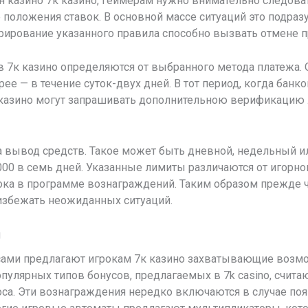
йн казино 7к казино, геймерам нужно внимательно следова
 положения ставок. В основной массе ситуаций это подраз
орирование указанного правила способно вызвать отмене п
 7к казино определяются от выбранного метода платежа. 
корее — в течение суток-двух дней. В тот период, когда ба
о казино могут запрашивать дополнительною верификацию л
 вывод средств. Такое может быть дневной, недельный ил
00 в семь дней. Указанные лимиты различаются от игорно
ока в программе вознаграждений. Таким образом прежде 
избежать неожиданных ситуаций.
и
ами предлагают игрокам 7к казино захватывающие возмо
опулярных типов бонусов, предлагаемых в 7k casino, счит
оса. Эти вознаграждения нередко включаются в случае по