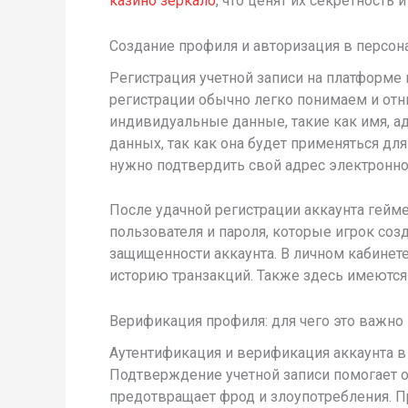
казино зеркало
, что ценят их секретность
Создание профиля и авторизация в персон
Регистрация учетной записи на платформе
регистрации обычно легко понимаем и отн
индивидуальные данные, такие как имя, а
данных, так как она будет применяться дл
нужно подтвердить свой адрес электронной
После удачной регистрации аккаунта гейм
пользователя и пароля, которые игрок со
защищенности аккаунта. В личном кабинет
историю транзакций. Также здесь имеются
Верификация профиля: для чего это важно
Аутентификация и верификация аккаунта в
Подтверждение учетной записи помогает о
предотвращает фрод и злоупотребления. П