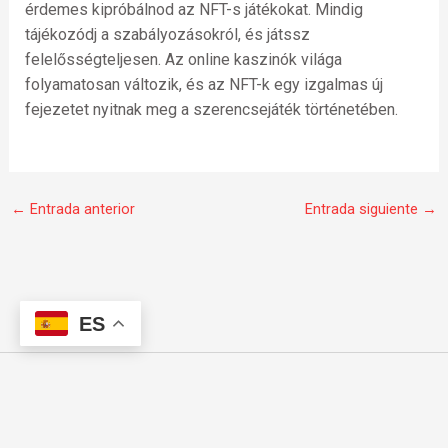
érdemes kipróbálnod az NFT-s játékokat. Mindig
tájékozódj a szabályozásokról, és játssz
felelősségteljesen. Az online kaszinók világa
folyamatosan változik, és az NFT-k egy izgalmas új
fejezetet nyitnak meg a szerencsejáték történetében.
←
Entrada anterior
Entrada siguiente
→
ES
F
I
W
a
n
h
c
s
a
e
t
t