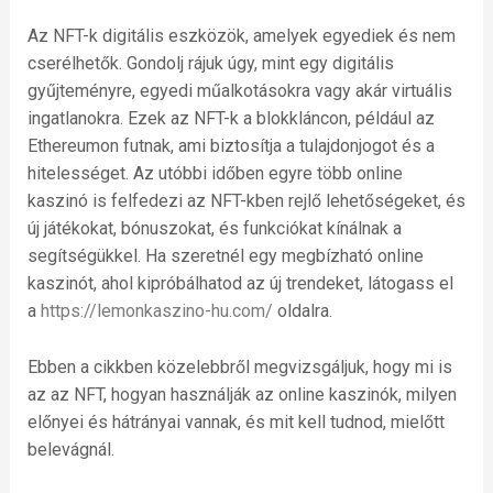
Az NFT-k digitális eszközök, amelyek egyediek és nem
cserélhetők. Gondolj rájuk úgy, mint egy digitális
gyűjteményre, egyedi műalkotásokra vagy akár virtuális
ingatlanokra. Ezek az NFT-k a blokkláncon, például az
Ethereumon futnak, ami biztosítja a tulajdonjogot és a
hitelességet. Az utóbbi időben egyre több online
kaszinó is felfedezi az NFT-kben rejlő lehetőségeket, és
új játékokat, bónuszokat, és funkciókat kínálnak a
segítségükkel. Ha szeretnél egy megbízható online
kaszinót, ahol kipróbálhatod az új trendeket, látogass el
a
https://lemonkaszino-hu.com/
oldalra.
Ebben a cikkben közelebbről megvizsgáljuk, hogy mi is
az az NFT, hogyan használják az online kaszinók, milyen
előnyei és hátrányai vannak, és mit kell tudnod, mielőtt
belevágnál.