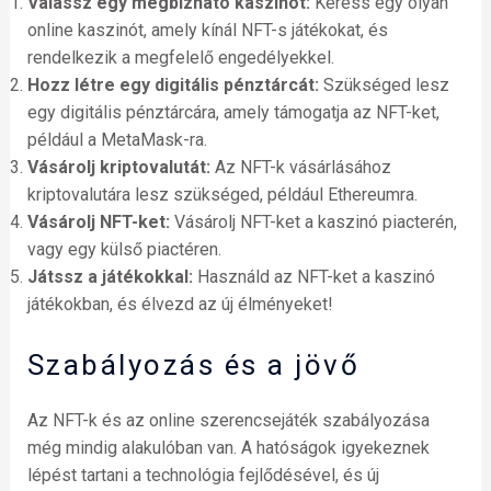
Válassz egy megbízható kaszinót:
Keress egy olyan
online kaszinót, amely kínál NFT-s játékokat, és
rendelkezik a megfelelő engedélyekkel.
Hozz létre egy digitális pénztárcát:
Szükséged lesz
egy digitális pénztárcára, amely támogatja az NFT-ket,
például a MetaMask-ra.
Vásárolj kriptovalutát:
Az NFT-k vásárlásához
kriptovalutára lesz szükséged, például Ethereumra.
Vásárolj NFT-ket:
Vásárolj NFT-ket a kaszinó piacterén,
vagy egy külső piactéren.
Játssz a játékokkal:
Használd az NFT-ket a kaszinó
játékokban, és élvezd az új élményeket!
Szabályozás és a jövő
Az NFT-k és az online szerencsejáték szabályozása
még mindig alakulóban van. A hatóságok igyekeznek
lépést tartani a technológia fejlődésével, és új