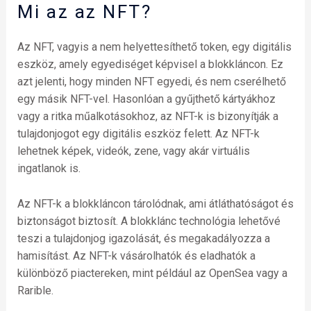
Mi az az NFT?
Az NFT, vagyis a nem helyettesíthető token, egy digitális
eszköz, amely egyediséget képvisel a blokkláncon. Ez
azt jelenti, hogy minden NFT egyedi, és nem cserélhető
egy másik NFT-vel. Hasonlóan a gyűjthető kártyákhoz
vagy a ritka műalkotásokhoz, az NFT-k is bizonyítják a
tulajdonjogot egy digitális eszköz felett. Az NFT-k
lehetnek képek, videók, zene, vagy akár virtuális
ingatlanok is.
Az NFT-k a blokkláncon tárolódnak, ami átláthatóságot és
biztonságot biztosít. A blokklánc technológia lehetővé
teszi a tulajdonjog igazolását, és megakadályozza a
hamisítást. Az NFT-k vásárolhatók és eladhatók a
különböző piactereken, mint például az OpenSea vagy a
Rarible.