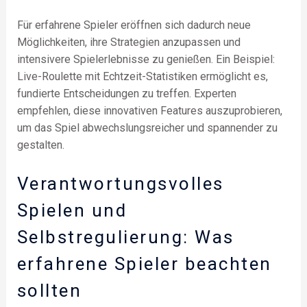
Für erfahrene Spieler eröffnen sich dadurch neue
Möglichkeiten, ihre Strategien anzupassen und
intensivere Spielerlebnisse zu genießen. Ein Beispiel:
Live-Roulette mit Echtzeit-Statistiken ermöglicht es,
fundierte Entscheidungen zu treffen. Experten
empfehlen, diese innovativen Features auszuprobieren,
um das Spiel abwechslungsreicher und spannender zu
gestalten.
Verantwortungsvolles
Spielen und
Selbstregulierung: Was
erfahrene Spieler beachten
sollten