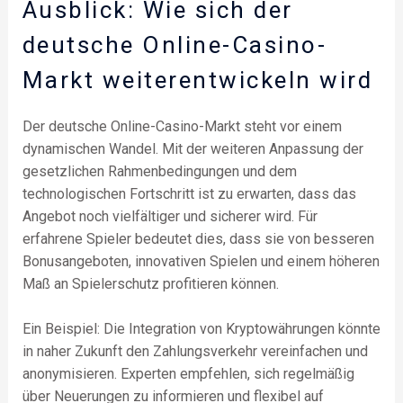
Ausblick: Wie sich der
deutsche Online-Casino-
Markt weiterentwickeln wird
Der deutsche Online-Casino-Markt steht vor einem
dynamischen Wandel. Mit der weiteren Anpassung der
gesetzlichen Rahmenbedingungen und dem
technologischen Fortschritt ist zu erwarten, dass das
Angebot noch vielfältiger und sicherer wird. Für
erfahrene Spieler bedeutet dies, dass sie von besseren
Bonusangeboten, innovativen Spielen und einem höheren
Maß an Spielerschutz profitieren können.
Ein Beispiel: Die Integration von Kryptowährungen könnte
in naher Zukunft den Zahlungsverkehr vereinfachen und
anonymisieren. Experten empfehlen, sich regelmäßig
über Neuerungen zu informieren und flexibel auf