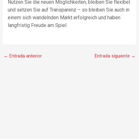
Nutzen Sie die neuen Möglichkeiten, bleiben Sie flexibel
und setzen Sie auf Transparenz – so bleiben Sie auch in
einem sich wandelnden Markt erfolgreich und haben
langfristig Freude am Spiel.
←
Entrada anterior
Entrada siguiente
→
F
I
W
a
n
h
c
s
a
e
t
t
b
a
s