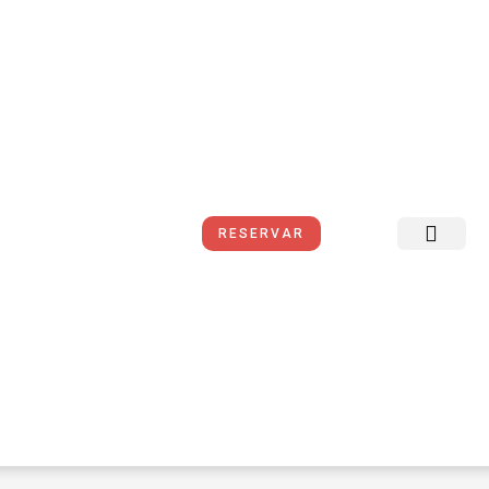
Ir
al
contenido
RESERVAR
Reservas Online
Sobre Nosotros
Condiciones del Servicio