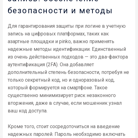
безопасности и методы
Для гарантирования защиты при логине в учетную
запись на цифровых платформах, таких как
азартные площадки и pinko, важно применять
надежные методы идентификации. Единственный
из очень действенных подходов — это два-фактора
аутентификация (2FA). Она добавляет
дополнительный степень безопасности, потребуя не
только секретный код, но и одноразовый код,
который формируется на смартфоне. Такое
существенно минимизирует риск незаконного
вторжения, даже в случае, если мошенник узнал
ваш код доступа.
Кроме того, стоит сосредоточиться на введение
надежных паролей. Пароль необходимо включать