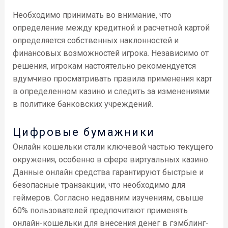
Необходимо принимать во внимание, что
определение между кредитной и расчетной картой
определяется собственных наклонностей и
финансовых возможностей игрока. Независимо от
решения, игрокам настоятельно рекомендуется
вдумчиво просматривать правила применения карт
в определенном казино и следить за изменениями
в политике банковских учреждений.
Цифровые бумажники
Онлайн кошельки стали ключевой частью текущего
окружения, особенно в сфере виртуальных казино.
Данные онлайн средства гарантируют быстрые и
безопасные транзакции, что необходимо для
геймеров. Согласно недавним изучениям, свыше
60% пользователей предпочитают применять
онлайн-кошельки для внесения денег в гэмблинг-