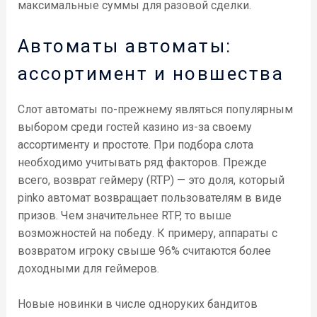
максимальные суммы для разовой сделки.
Автоматы автоматы:
ассортимент и новшества
Слот автоматы по-прежнему являться популярным
выбором среди гостей казино из-за своему
ассортименту и простоте. При подбора слота
необходимо учитывать ряд факторов. Прежде
всего, возврат геймеру (RTP) — это доля, который
pinko автомат возвращает пользователям в виде
призов. Чем значительнее RTP, то выше
возможностей на победу. К примеру, аппараты с
возвратом игроку свыше 96% считаются более
доходными для геймеров.
Новые новинки в числе одноруких бандитов