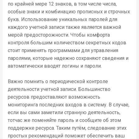
по крайней мере 12 знаков, в том числе числа,
особые знаки и комбинацию прописных и строчных
букв. Использование уникальных паролей для
каждого учетной записи также является важной
мерой предосторожности. Чтобы комфорта
контроля большим количеством секретных кодов
стоит применять программами для управления
паролями, которые надежно сохраняют сведения и
автоматически вводят логины и пароли.
Важно помнить о периодической контроле
деятельности учетной записи. Большинство
ресурсов предоставляют возможность
мониторинга последних входов в систему. В случае,
если вы сами заметили странную деятельность,
тотчас же поменяйте пароль и сообщите об этом
поддержке ресурса. Таким путём, следование этих
простых рекомендаций поможет обеспечить ваш