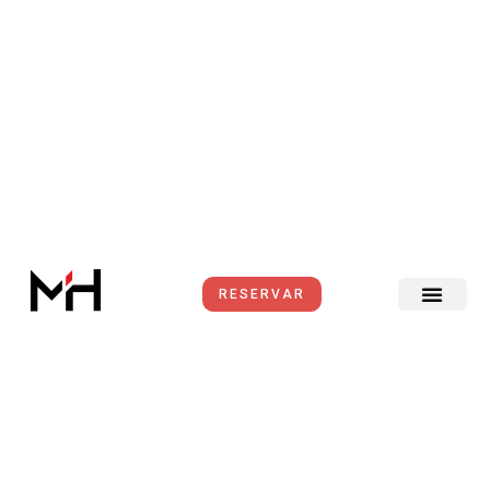
RESERVAR