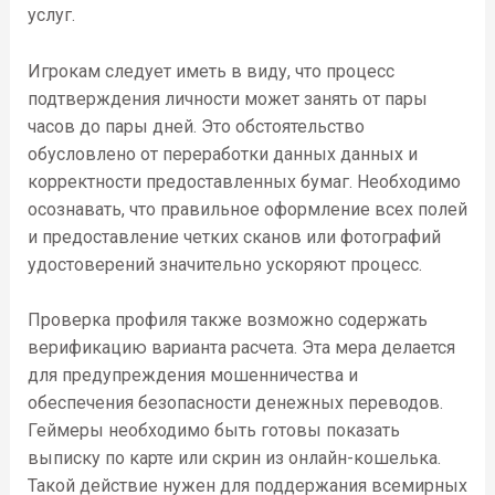
услуг.
Игрокам следует иметь в виду, что процесс
подтверждения личности может занять от пары
часов до пары дней. Это обстоятельство
обусловлено от переработки данных данных и
корректности предоставленных бумаг. Необходимо
осознавать, что правильное оформление всех полей
и предоставление четких сканов или фотографий
удостоверений значительно ускоряют процесс.
Проверка профиля также возможно содержать
верификацию варианта расчета. Эта мера делается
для предупреждения мошенничества и
обеспечения безопасности денежных переводов.
Геймеры необходимо быть готовы показать
выписку по карте или скрин из онлайн-кошелька.
Такой действие нужен для поддержания всемирных