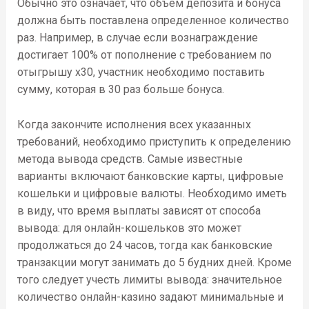
Обычно это означает, что объем депозита и бонуса
должна быть поставлена определенное количество
раз. Например, в случае если вознаграждение
достигает 100% от пополнение с требованием по
отыгрышу x30, участник необходимо поставить
сумму, которая в 30 раз больше бонуса.
Когда закончите исполнения всех указанных
требований, необходимо приступить к определению
метода вывода средств. Самые известные
варианты включают банковские карты, цифровые
кошельки и цифровые валюты. Необходимо иметь
в виду, что время выплаты зависят от способа
вывода: для онлайн-кошельков это может
продолжаться до 24 часов, тогда как банковские
транзакции могут занимать до 5 будних дней. Кроме
того следует учесть лимиты вывода: значительное
количество онлайн-казино задают минимальные и