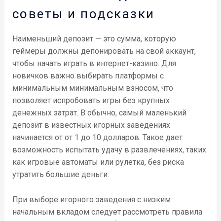
советы и подсказки
Наименьший депозит — это сумма, которую
геймеры должны депонировать на свой аккаунт,
чтобы начать играть в интернет-казино. Для
новичков важно выбирать платформы с
минимальным минимальным взносом, что
позволяет испробовать игры без крупных
денежных затрат. В обычно, самый маленький
депозит в известных игорных заведениях
начинается от от 1 до 10 долларов. Такое дает
возможность испытать удачу в развлечениях, таких
как игровые автоматы или рулетка, без риска
утратить большие деньги.
При выборе игорного заведения с низким
начальным вкладом следует рассмотреть правила