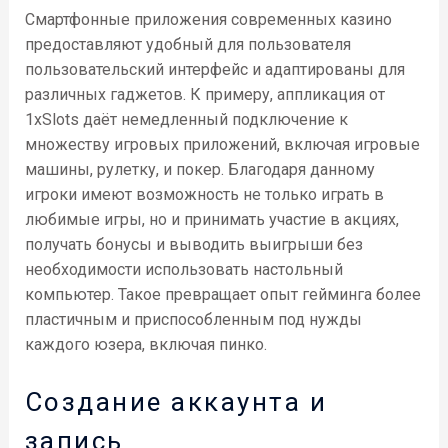
Смартфонные приложения современных казино
предоставляют удобный для пользователя
пользовательский интерфейс и адаптированы для
различных гаджетов. К примеру, аппликация от
1xSlots даёт немедленный подключение к
множеству игровых приложений, включая игровые
машины, рулетку, и покер. Благодаря данному
игроки имеют возможность не только играть в
любимые игры, но и принимать участие в акциях,
получать бонусы и выводить выигрыши без
необходимости использовать настольный
компьютер. Такое превращает опыт гейминга более
пластичным и приспособленным под нужды
каждого юзера, включая пинко.
Создание аккаунта и
запись