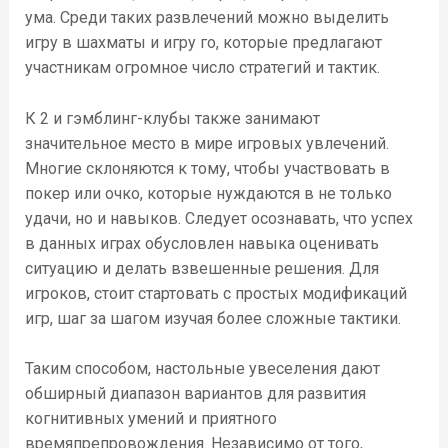
ума. Среди таких развлечений можно выделить
игру в шахматы и игру го, которые предлагают
участникам огромное число стратегий и тактик.
К 2 и гэмблинг-клубы также занимают
значительное место в мире игровых увлечений.
Многие склоняются к тому, чтобы участвовать в
покер или очко, которые нуждаются в не только
удачи, но и навыков. Следует осознавать, что успех
в данных играх обусловлен навыка оценивать
ситуацию и делать взвешенные решения. Для
игроков, стоит стартовать с простых модификаций
игр, шаг за шагом изучая более сложные тактики.
Таким способом, настольные увеселения дают
обширный диапазон вариантов для развития
когнитивных умений и приятного
времяпрепровождения. Независимо от того,