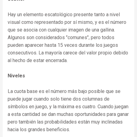
Hay un elemento escatológico presente tanto a nivel
visual como representado por sí mismo, y es el número
que se asocia con cualquier imagen de una gallina.
Algunos son considerados "comunes", pero todos
pueden aparecer hasta 15 veces durante los juegos
consecutivos. La mayoría carece del valor propio debido
al hecho de estar encerrada.
Niveles
La cuota base es el número más bajo posible que se
puede jugar cuando solo tiene dos columnas de
símbolos en juego, y la máxima es cuatro. Cuando juegan
a esta cantidad se dan muchas oportunidades para ganar
pero también las probabilidades están muy inclinadas
hacia los grandes beneficios.