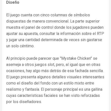
Diseño
El juego cuenta con cinco columnas de símbolos
dispuestas de manera convencional. La parte superior
muestra el panel de control donde los jugadores pueden
ajustar su apuesta, consultar la información sobre el RTP
y jugar una cantidad determinada de veces sin gastarse
un solo céntimo.
Al principio puede parecer que "Mystake Chicken" se
asemeja a otros juegos slot, pero, al igual que en otras
ocasiones, hay algo más detrás de esa fachada sencilla.
El juego presenta algunos detalles visuales interesantes
como el diseño del fondo con un estilo mixto entre
realismo y fantasía. El personaje principal es una gallina
cuyas características faciales se han visto reforzadas
por los diseñadores.