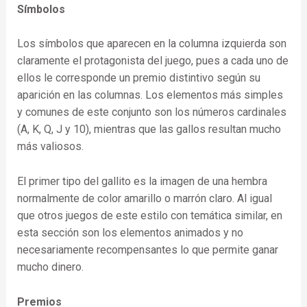
Símbolos
Los símbolos que aparecen en la columna izquierda son
claramente el protagonista del juego, pues a cada uno de
ellos le corresponde un premio distintivo según su
aparición en las columnas. Los elementos más simples
y comunes de este conjunto son los números cardinales
(A, K, Q, J y 10), mientras que las gallos resultan mucho
más valiosos.
El primer tipo del gallito es la imagen de una hembra
normalmente de color amarillo o marrón claro. Al igual
que otros juegos de este estilo con temática similar, en
esta sección son los elementos animados y no
necesariamente recompensantes lo que permite ganar
mucho dinero.
Premios