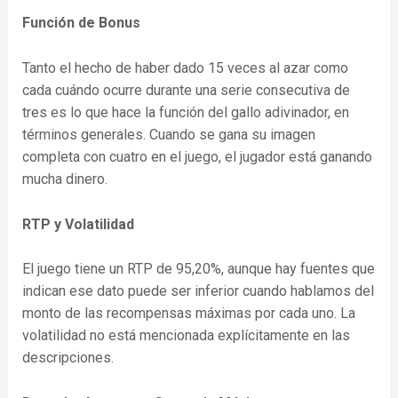
Función de Bonus
Tanto el hecho de haber dado 15 veces al azar como
cada cuándo ocurre durante una serie consecutiva de
tres es lo que hace la función del gallo adivinador, en
términos generales. Cuando se gana su imagen
completa con cuatro en el juego, el jugador está ganando
mucha dinero.
RTP y Volatilidad
El juego tiene un RTP de 95,20%, aunque hay fuentes que
indican ese dato puede ser inferior cuando hablamos del
monto de las recompensas máximas por cada uno. La
volatilidad no está mencionada explícitamente en las
descripciones.