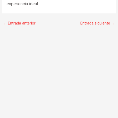
experiencia ideal.
←
Entrada anterior
Entrada siguiente
→
F
I
W
a
n
h
c
s
a
e
t
t
b
a
s
o
g
a
© 2020 todos los derechos reservados.
o
r
p
k
a
p
m