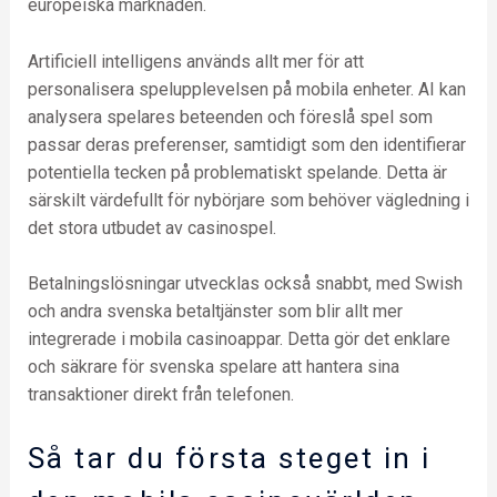
europeiska marknaden.
Artificiell intelligens används allt mer för att
personalisera spelupplevelsen på mobila enheter. AI kan
analysera spelares beteenden och föreslå spel som
passar deras preferenser, samtidigt som den identifierar
potentiella tecken på problematiskt spelande. Detta är
särskilt värdefullt för nybörjare som behöver vägledning i
det stora utbudet av casinospel.
Betalningslösningar utvecklas också snabbt, med Swish
och andra svenska betaltjänster som blir allt mer
integrerade i mobila casinoappar. Detta gör det enklare
och säkrare för svenska spelare att hantera sina
transaktioner direkt från telefonen.
Så tar du första steget in i