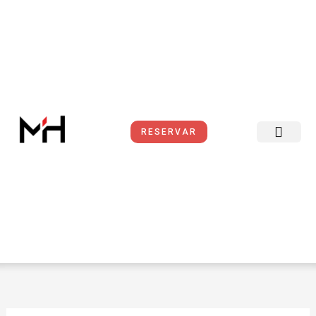
Ir
al
contenido
RESERVAR
Reservas Online
Sobre Nosotros
Condiciones del Servicio