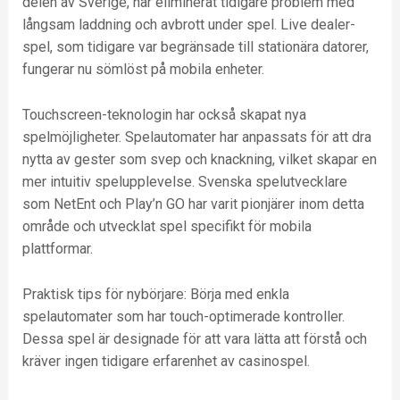
delen av Sverige, har eliminerat tidigare problem med
långsam laddning och avbrott under spel. Live dealer-
spel, som tidigare var begränsade till stationära datorer,
fungerar nu sömlöst på mobila enheter.
Touchscreen-teknologin har också skapat nya
spelmöjligheter. Spelautomater har anpassats för att dra
nytta av gester som svep och knackning, vilket skapar en
mer intuitiv spelupplevelse. Svenska spelutvecklare
som NetEnt och Play’n GO har varit pionjärer inom detta
område och utvecklat spel specifikt för mobila
plattformar.
Praktisk tips för nybörjare: Börja med enkla
spelautomater som har touch-optimerade kontroller.
Dessa spel är designade för att vara lätta att förstå och
kräver ingen tidigare erfarenhet av casinospel.