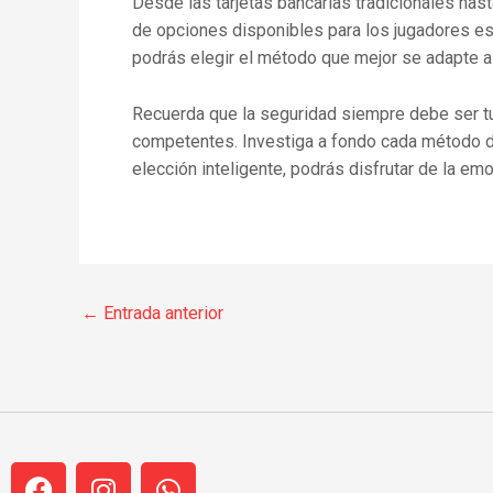
Desde las tarjetas bancarias tradicionales ha
de opciones disponibles para los jugadores esp
podrás elegir el método que mejor se adapte a
Recuerda que la seguridad siempre debe ser tu 
competentes. Investiga a fondo cada método de
elección inteligente, podrás disfrutar de la em
←
Entrada anterior
F
I
W