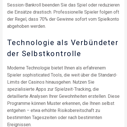
Session-Bankroll beenden Sie das Spiel oder reduzieren
die Einsätze drastisch. Professionelle Spieler folgen oft
der Regel, dass 70% der Gewinne sofort vom Spielkonto
abgehoben werden.
Technologie als Verbündeter
der Selbstkontrolle
Moderne Technologie bietet Ihnen als erfahrenem
Spieler sophisticated Tools, die weit über die Standard-
Limits der Casinos hinausgehen. Nutzen Sie
spezialisierte Apps zur Spielzeit-Tracking, die
detaillierte Analysen Ihrer Gewohnheiten erstellen. Diese
Programme können Muster erkennen, die Ihnen selbst
entgehen – etwa erhöhte Risikobereitschaft zu
bestimmten Tageszeiten oder nach bestimmten
Ereignissen.