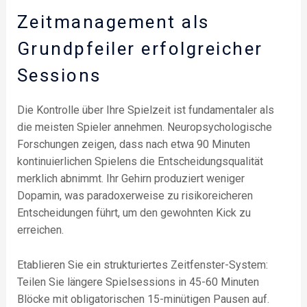
Zeitmanagement als
Grundpfeiler erfolgreicher
Sessions
Die Kontrolle über Ihre Spielzeit ist fundamentaler als
die meisten Spieler annehmen. Neuropsychologische
Forschungen zeigen, dass nach etwa 90 Minuten
kontinuierlichen Spielens die Entscheidungsqualität
merklich abnimmt. Ihr Gehirn produziert weniger
Dopamin, was paradoxerweise zu risikoreicheren
Entscheidungen führt, um den gewohnten Kick zu
erreichen.
Etablieren Sie ein strukturiertes Zeitfenster-System:
Teilen Sie längere Spielsessions in 45-60 Minuten
Blöcke mit obligatorischen 15-minütigen Pausen auf.