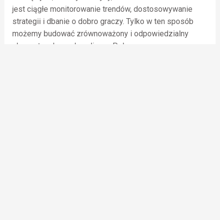
jest ciągłe monitorowanie trendów, dostosowywanie
strategii i dbanie o dobro graczy. Tylko w ten sposób
możemy budować zrównoważony i odpowiedzialny
ekosystem hazardu online w Polsce.
←
Entrada anterior
Entrada siguiente
→
F
I
W
a
n
h
c
s
a
e
t
t