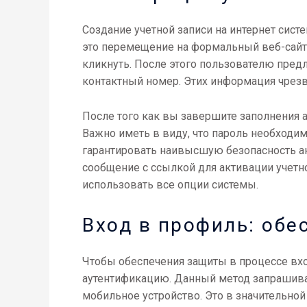
Создание учетной записи на интернет сист
это перемещение на формальный веб-сайт 
кликнуть. После этого пользователю пред
контактный номер. Этих информация чрез
После того как вы завершите заполнения 
Важно иметь в виду, что пароль необходи
гарантировать наивысшую безопасность ак
сообщение с ссылкой для активации учетно
использовать все опции системы.
Вход в профиль: обе
Чтобы обеспечения защиты в процессе вхо
аутентификацию. Данный метод запрашивает
мобильное устройство. Это в значительной