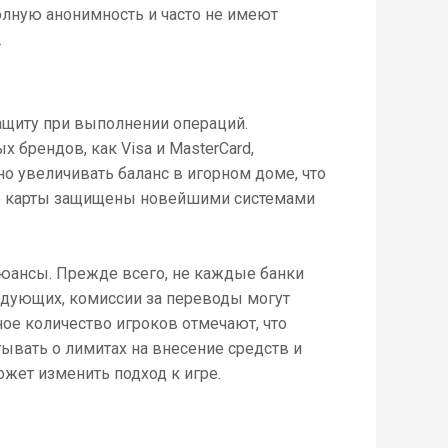
полную анонимность и часто не имеют
.
ащиту при выполнении операций.
брендов, как Visa и MasterCard,
о увеличивать баланс в игорном доме, что
тные карты защищены новейшими системами
нюансы. Прежде всего, не каждые банки
ледующих, комиссии за переводы могут
ное количество игроков отмечают, что
ывать о лимитах на внесение средств и
жет изменить подход к игре.