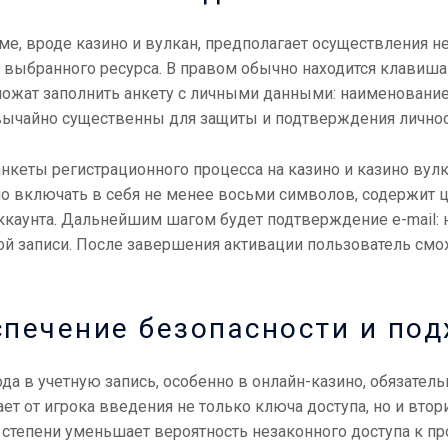
еме, вроде казино и вулкан, предполагает осуществления 
выбранного ресурса. В правом обычно находится клавиша 
ложат заполнить анкету с личными данными: наименование
вычайно существенны для защиты и подтверждения личнос
анкеты регистрационного процесса на казино и казино вул
мо включать в себя не менее восьми символов, содержит
каунта. Дальнейшим шагом будет подтверждение e-mail: 
й записи. После завершения активации пользователь смож
спечение безопасности и по
да в учетную запись, особенно в онлайн-казино, обязате
 от игрока введения не только ключа доступа, но и втори
 степени уменьшает вероятность незаконного доступа к пр