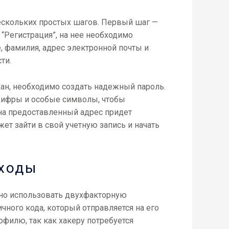
нескольких простых шагов. Первый шаг —
“Регистрация”, на нее необходимо
, фамилия, адрес электронной почты и
ти.
кан, необходимо создать надежный пароль.
 цифры и особые символы, чтобы
на предоставленный адрес придет
ет зайти в свой учетную запись и начать
дходы
льно использовать двухфакторную
чного кода, который отправляется на его
офилю, так как хакеру потребуется