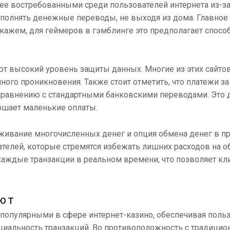
ее востребованными среди пользователей интернета из-за
полнять денежные переводы, не выходя из дома. Главное
Скажем, для геймеров в гэмблинге это предполагает спосо
ют высокий уровень защиты данных. Многие из этих сайт
ого проникновения. Также стоит отметить, что платежи за
о сравнению с стандартными банковскими переводами. Это 
ершает маленькие оплаты.
вание многочисленных денег и опция обмена денег в пр
ателей, которые стремятся избежать лишних расходов на 
аждые транзакции в реальном времени, что позволяет кли
ют
популярными в сфере интернет-казино, обеспечивая поль
циальность транзакций. Во противоположность с традицио