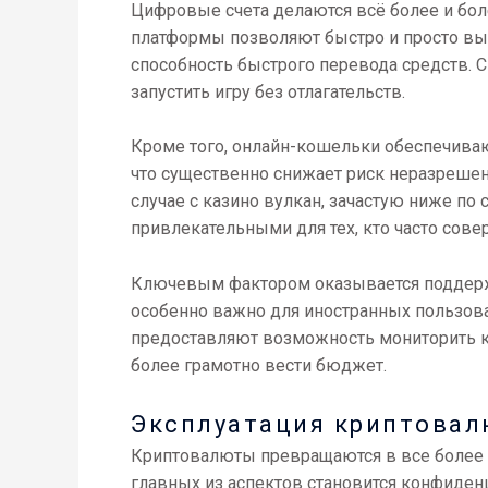
Цифровые счета делаются всё более и бол
платформы позволяют быстро и просто вы
способность быстрого перевода средств. 
запустить игру без отлагательств.
Кроме того, онлайн-кошельки обеспечива
что существенно снижает риск неразрешенн
случае с казино вулкан, зачастую ниже п
привлекательными для тех, кто часто сов
Ключевым фактором оказывается поддержи
особенно важно для иностранных пользов
предоставляют возможность мониторить к
более грамотно вести бюджет.
Эксплуатация криптовал
Криптовалюты превращаются в все более 
главных из аспектов становится конфиден