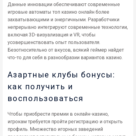
Данные инновации обеспечивают современные
игровые автоматы топ казино онлайн более
захватывающими и энергичными. Разработчики
непрерывно интегрируют современные технологии,
включая 3D-визуализация и VR, чтобы
усовершенствовать опыт пользователя.
Безотносительно от вкусов, всякий геймер найдет
что-то для себя в разнообразии вариантов казино.
Азартные клубы бонусы:
как получить и
воспользоваться
Чтобы приобрести премии в онлайн-казино,
игрокам требуется пройти регистрацию и открыть
профиль. Множество игорных заведений