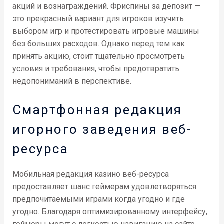
акций и вознаграждений. Фриспины за депозит —
это прекрасный вариант для игроков изучить
выбором игр и протестировать игровые машины
без больших расходов. Однако перед тем как
принять акцию, стоит тщательно просмотреть
условия и требования, чтобы предотвратить
недопониманий в перспективе.
Смартфонная редакция
игорного заведения веб-
ресурса
Мобильная редакция казино веб-ресурса
предоставляет шанс геймерам удовлетворяться
предпочитаемыми играми когда угодно и где
угодно. Благодаря оптимизированному интерфейсу,