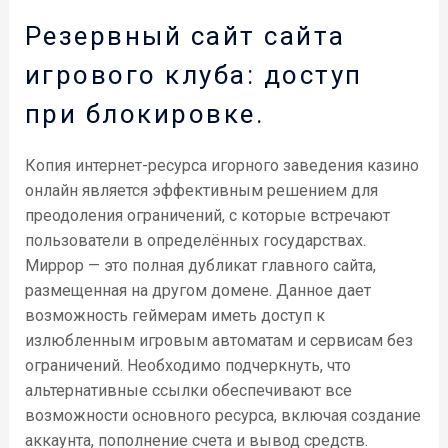
Резервный сайт сайта
игрового клуба: доступ
при блокировке.
Копия интернет-ресурса игорного заведения казино
онлайн является эффективным решением для
преодоления ограничений, с которые встречают
пользователи в определённых государствах.
Миррор — это полная дубликат главного сайта,
размещенная на другом домене. Данное дает
возможность геймерам иметь доступ к
излюбленным игровым автоматам и сервисам без
ограничений. Необходимо подчеркнуть, что
альтернативные ссылки обеспечивают все
возможности основного ресурса, включая создание
аккаунта, пополнение счета и вывод средств.