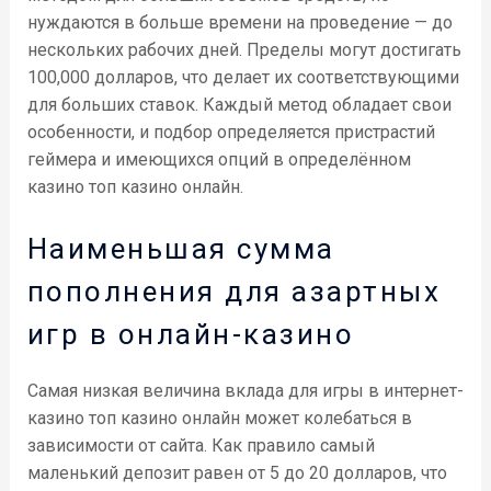
нуждаются в больше времени на проведение — до
нескольких рабочих дней. Пределы могут достигать
100,000 долларов, что делает их соответствующими
для больших ставок. Каждый метод обладает свои
особенности, и подбор определяется пристрастий
геймера и имеющихся опций в определённом
казино топ казино онлайн.
Наименьшая сумма
пополнения для азартных
игр в онлайн-казино
Самая низкая величина вклада для игры в интернет-
казино топ казино онлайн может колебаться в
зависимости от сайта. Как правило самый
маленький депозит равен от 5 до 20 долларов, что