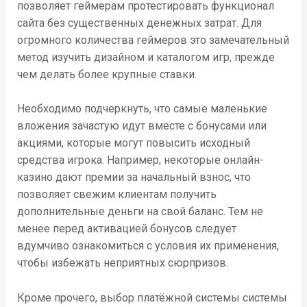
позволяет геймерам протестировать функционал
сайта без существенных денежных затрат. Для
огромного количества геймеров это замечательный
метод изучить дизайном и каталогом игр, прежде
чем делать более крупные ставки.
Необходимо подчеркнуть, что самые маленькие
вложения зачастую идут вместе с бонусами или
акциями, которые могут повысить исходный
средства игрока. Например, некоторые онлайн-
казино дают премии за начальный взнос, что
позволяет свежим клиентам получить
дополнительные деньги на свой баланс. Тем не
менее перед активацией бонусов следует
вдумчиво ознакомиться с условия их применения,
чтобы избежать неприятных сюрпризов.
Кроме прочего, выбор платёжной системы системы