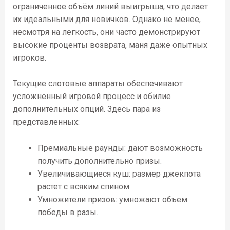
ограниченное объём линий выигрыша, что делает
их идеальными для новичков. Однако не менее,
несмотря на легкость, они часто демонстрируют
высокие проценты возврата, маня даже опытных
игроков.
Текущие слотовые аппараты обеспечивают
усложнённый игровой процесс и обилие
дополнительных опций. Здесь пара из
представленных:
Премиальные раунды: дают возможность
получить дополнительно призы.
Увеличивающиеся куш: размер джекпота
растет с всяким спином.
Умножители призов: умножают объем
победы в разы.