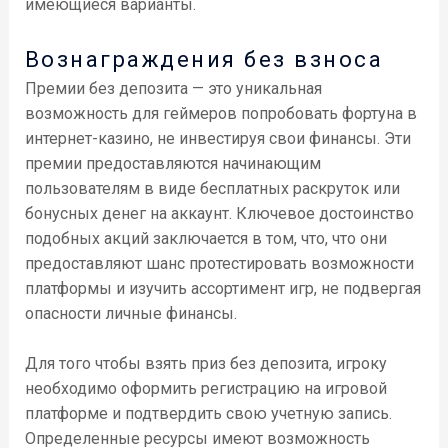
имеющиеся варианты.
Вознаграждения без взноса
Премии без депозита — это уникальная
возможность для геймеров попробовать фортуна в
интернет-казино, не инвестируя свои финансы. Эти
премии предоставляются начинающим
пользователям в виде бесплатных раскруток или
бонусных денег на аккаунт. Ключевое достоинство
подобных акций заключается в том, что, что они
предоставляют шанс протестировать возможности
платформы и изучить ассортимент игр, не подвергая
опасности личные финансы.
Для того чтобы взять приз без депозита, игроку
необходимо оформить регистрацию на игровой
платформе и подтвердить свою учетную запись.
Определенные ресурсы имеют возможность