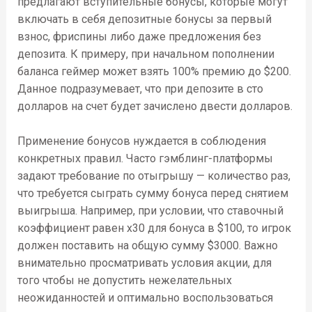
предлагают вступительные бонусы, которые могут
включать в себя депозитные бонусы за первый
взнос, фриспины либо даже предложения без
депозита. К примеру, при начальном пополнении
баланса геймер может взять 100% премию до $200.
Данное подразумевает, что при депозите в сто
долларов на счет будет зачислено двести долларов.
Применение бонусов нуждается в соблюдения
конкретных правил. Часто гэмблинг-платформы
задают требование по отыгрышу — количество раз,
что требуется сыграть сумму бонуса перед снятием
выигрыша. Например, при условии, что ставочный
коэффициент равен x30 для бонуса в $100, то игрок
должен поставить на общую сумму $3000. Важно
внимательно просматривать условия акции, для
того чтобы не допустить нежелательных
неожиданностей и оптимально воспользоваться