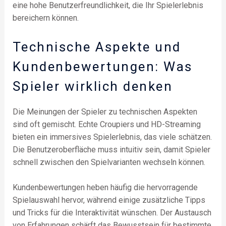
eine hohe Benutzerfreundlichkeit, die Ihr Spielerlebnis
bereichern können.
Technische Aspekte und
Kundenbewertungen: Was
Spieler wirklich denken
Die Meinungen der Spieler zu technischen Aspekten
sind oft gemischt. Echte Croupiers und HD-Streaming
bieten ein immersives Spielerlebnis, das viele schätzen.
Die Benutzeroberfläche muss intuitiv sein, damit Spieler
schnell zwischen den Spielvarianten wechseln können.
Kundenbewertungen heben häufig die hervorragende
Spielauswahl hervor, während einige zusätzliche Tipps
und Tricks für die Interaktivität wünschen. Der Austausch
von Erfahrungen schärft das Bewusstsein für bestimmte