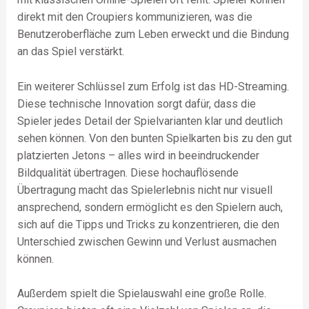
direkt mit den Croupiers kommunizieren, was die
Benutzeroberfläche zum Leben erweckt und die Bindung
an das Spiel verstärkt.
Ein weiterer Schlüssel zum Erfolg ist das HD-Streaming.
Diese technische Innovation sorgt dafür, dass die
Spieler jedes Detail der Spielvarianten klar und deutlich
sehen können. Von den bunten Spielkarten bis zu den gut
platzierten Jetons – alles wird in beeindruckender
Bildqualität übertragen. Diese hochauflösende
Übertragung macht das Spielerlebnis nicht nur visuell
ansprechend, sondern ermöglicht es den Spielern auch,
sich auf die Tipps und Tricks zu konzentrieren, die den
Unterschied zwischen Gewinn und Verlust ausmachen
können.
Außerdem spielt die Spielauswahl eine große Rolle.