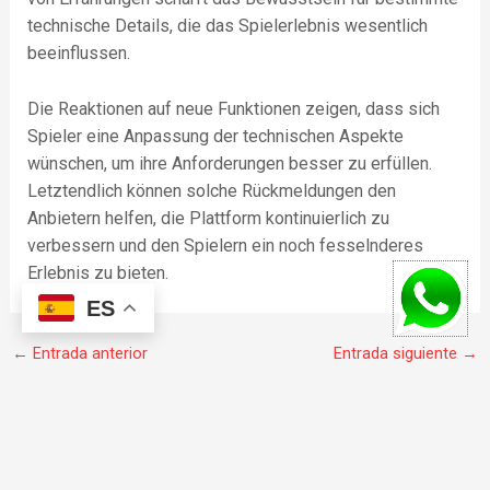
technische Details, die das Spielerlebnis wesentlich
beeinflussen.
Die Reaktionen auf neue Funktionen zeigen, dass sich
Spieler eine Anpassung der technischen Aspekte
wünschen, um ihre Anforderungen besser zu erfüllen.
Letztendlich können solche Rückmeldungen den
Anbietern helfen, die Plattform kontinuierlich zu
verbessern und den Spielern ein noch fesselnderes
Erlebnis zu bieten.
ES
←
Entrada anterior
Entrada siguiente
→