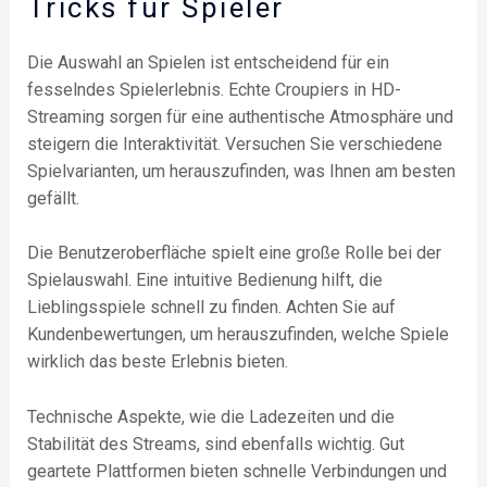
Tricks für Spieler
Die Auswahl an Spielen ist entscheidend für ein
fesselndes Spielerlebnis. Echte Croupiers in HD-
Streaming sorgen für eine authentische Atmosphäre und
steigern die Interaktivität. Versuchen Sie verschiedene
Spielvarianten, um herauszufinden, was Ihnen am besten
gefällt.
Die Benutzeroberfläche spielt eine große Rolle bei der
Spielauswahl. Eine intuitive Bedienung hilft, die
Lieblingsspiele schnell zu finden. Achten Sie auf
Kundenbewertungen, um herauszufinden, welche Spiele
wirklich das beste Erlebnis bieten.
Technische Aspekte, wie die Ladezeiten und die
Stabilität des Streams, sind ebenfalls wichtig. Gut
geartete Plattformen bieten schnelle Verbindungen und