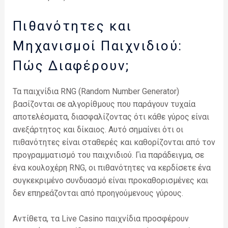
Πιθανότητες και
Μηχανισμοί Παιχνιδιού:
Πώς Διαφέρουν;
Τα παιχνίδια RNG (Random Number Generator)
βασίζονται σε αλγορίθμους που παράγουν τυχαία
αποτελέσματα, διασφαλίζοντας ότι κάθε γύρος είναι
ανεξάρτητος και δίκαιος. Αυτό σημαίνει ότι οι
πιθανότητες είναι σταθερές και καθορίζονται από τον
προγραμματισμό του παιχνιδιού. Για παράδειγμα, σε
ένα κουλοχέρη RNG, οι πιθανότητες να κερδίσετε ένα
συγκεκριμένο συνδυασμό είναι προκαθορισμένες και
δεν επηρεάζονται από προηγούμενους γύρους.
Αντίθετα, τα Live Casino παιχνίδια προσφέρουν