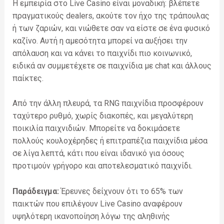
Η εμπειρία στο Live Casino είναι μοναδική: βλέπετε
πραγματικούς dealers, ακούτε τον ήχο της τράπουλας
ή των ζαριών, και νιώθετε σαν να είστε σε ένα φυσικό
καζίνο. Αυτή η αμεσότητα μπορεί να αυξήσει την
απόλαυση και να κάνει το παιχνίδι πιο κοινωνικό,
ειδικά αν συμμετέχετε σε παιχνίδια με chat και άλλους
παίκτες.
Από την άλλη πλευρά, τα RNG παιχνίδια προσφέρουν
ταχύτερο ρυθμό, χωρίς διακοπές, και μεγαλύτερη
ποικιλία παιχνιδιών. Μπορείτε να δοκιμάσετε
πολλούς κουλοχέρηδες ή επιτραπέζια παιχνίδια μέσα
σε λίγα λεπτά, κάτι που είναι ιδανικό για όσους
προτιμούν γρήγορο και αποτελεσματικό παιχνίδι.
Παράδειγμα:
Έρευνες δείχνουν ότι το 65% των
παικτών που επιλέγουν Live Casino αναφέρουν
υψηλότερη ικανοποίηση λόγω της αληθινής