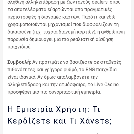
αληθινή αλληλεπίδραση με ζωντανούς dealers, όπου
τα αποτελέσματα εξαρτώνται από πραγματικές
περιστροφές ή διανομές καρτών. Παρότι και εδώ
χρησιμοποιούνται μηχανισμοί που διασφαλίζουν τη
δικαιοσύνη (π.χ. τυχαία διανομή καρτών), η ανθρώπινη
παρουσία δημιουργεί μια πιο ρεαλιστική αίσθηση
παιχνιδιού.
Συμβουλή:
Αν προτιμάτε να βασίζεστε σε σταθερές
πιθανότητες και γρήγορο ρυθμό, τα RNG παιχνίδια
είναι ιδανικά. Αν όμως απολαμβάνετε την
αλληλεπίδραση και την ατμόσφαιρα, το Live Casino
προσφέρει μια πιο συναρπαστική εμπειρία.
Η Εμπειρία Χρήστη: Τι
Κερδίζετε και Τι Χάνετε;