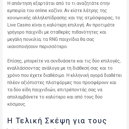
Η απάντηση εξαρτάται από το τι αναζητάτε στην
εμπειρία του online καζίνο. Αν είστε λάτρης της
κοινωνικής αλληλεπίδρασης και της ατμόσφαιρας, το
Live Casino είναι η καλύτερη επιλογή. Αν προτιμάτε
γρήγορο παιχνίδι με σταθερές πιθανότητες και
μεγάλη ποικιλία, τα RNG παιχνίδια θα σας
ικανοποιήσουν περισσότερο.
Επίσης, μπορείτε να συνδυάσετε και τις δύο επιλογές,
εναλλάσσοντας ανάλογα με τη διάθεσή σας και το
χρόνο που έχετε διαθέσιμο. Η ελληνική αγορά διαθέτει
πλέον αξιόπιστες πλατφόρμες που προσφέρουν και
τα δύο είδη παιχνιδιών, επιτρέποντάς σας να
απολαμβάνετε το καλύτερο και από τους δύο
κόσμους.
Η Τελική Σκέψη για τους