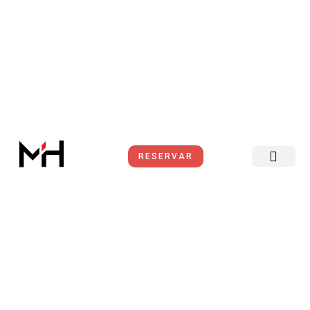
Ir
al
contenido
RESERVAR
Reservas Online
Sobre Nosotros
Condiciones del Servicio