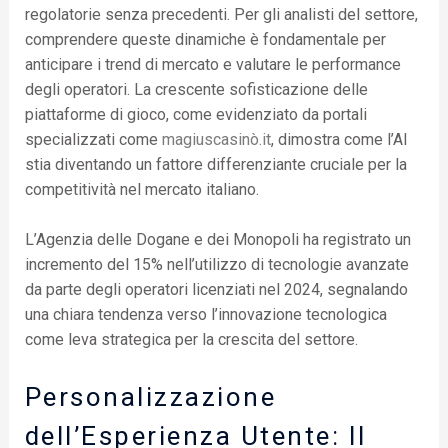
regolatorie senza precedenti. Per gli analisti del settore,
comprendere queste dinamiche è fondamentale per
anticipare i trend di mercato e valutare le performance
degli operatori. La crescente sofisticazione delle
piattaforme di gioco, come evidenziato da portali
specializzati come
magiuscasinò.it
, dimostra come l’AI
stia diventando un fattore differenziante cruciale per la
competitività nel mercato italiano.
L’Agenzia delle Dogane e dei Monopoli ha registrato un
incremento del 15% nell’utilizzo di tecnologie avanzate
da parte degli operatori licenziati nel 2024, segnalando
una chiara tendenza verso l’innovazione tecnologica
come leva strategica per la crescita del settore.
Personalizzazione
dell’Esperienza Utente: Il