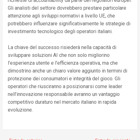
richieste di accountability da parte dei regolatori europei.
Gli analisti del settore dovrebbero prestare particolare
attenzione agli sviluppi normativi a livello UE, che
potrebbero influenzare significativamente le strategie di
investimento tecnologico degli operatori italiani.
La chiave del successo risiederà nella capacità di
sviluppare soluzioni AI che non solo migliorino
l’esperienza utente e l’efficienza operativa, ma che
dimostrino anche un chiaro valore aggiunto in termini di
protezione dei consumatori e integrità del gioco. Gli
operatori che riusciranno a posizionarsi come leader
nell’innovazione responsabile avranno un vantaggio
competitivo duraturo nel mercato italiano in rapida
evoluzione.