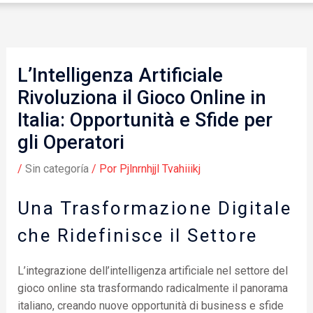
L’Intelligenza Artificiale
Rivoluziona il Gioco Online in
Italia: Opportunità e Sfide per
gli Operatori
/
Sin categoría
/ Por
Pjlnrnhjjl Tvahiiikj
Una Trasformazione Digitale
che Ridefinisce il Settore
L’integrazione dell’intelligenza artificiale nel settore del
gioco online sta trasformando radicalmente il panorama
italiano, creando nuove opportunità di business e sfide