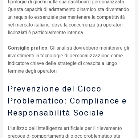
tipologie di giochi nella sua dashboard personalizzata.
Questa capacità di adattamento dinamico sta diventando
un requisito essenziale per mantenere la competitività
nel mercato italiano, dove la concorrenza tra operatori
licenziati è particolarmente intensa.
Consiglio pratico:
Gli analisti dovrebbero monitorare gli
investimenti in tecnologie di personalizzazione come
indicatore chiave delle strategie di crescita a lungo
termine degli operatori.
Prevenzione del Gioco
Problematico: Compliance e
Responsabilità Sociale
L’utilizzo dell’intelligenza artificiale per il rilevamento
precoce di comportamenti di gioco problematico sta