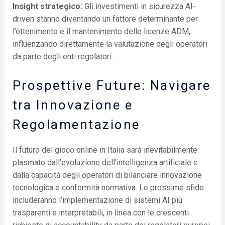
Insight strategico:
Gli investimenti in sicurezza AI-
driven stanno diventando un fattore determinante per
l’ottenimento e il mantenimento delle licenze ADM,
influenzando direttamente la valutazione degli operatori
da parte degli enti regolatori.
Prospettive Future: Navigare
tra Innovazione e
Regolamentazione
Il futuro del gioco online in Italia sarà inevitabilmente
plasmato dall’evoluzione dell’intelligenza artificiale e
dalla capacità degli operatori di bilanciare innovazione
tecnologica e conformità normativa. Le prossime sfide
includeranno l’implementazione di sistemi AI più
trasparenti e interpretabili, in linea con le crescenti