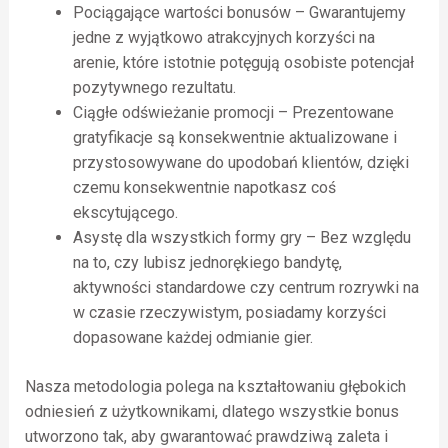
Pociągające wartości bonusów – Gwarantujemy
jedne z wyjątkowo atrakcyjnych korzyści na
arenie, które istotnie potęgują osobiste potencjał
pozytywnego rezultatu.
Ciągłe odświeżanie promocji – Prezentowane
gratyfikacje są konsekwentnie aktualizowane i
przystosowywane do upodobań klientów, dzięki
czemu konsekwentnie napotkasz coś
ekscytującego.
Asystę dla wszystkich formy gry – Bez względu
na to, czy lubisz jednorękiego bandytę,
aktywności standardowe czy centrum rozrywki na
w czasie rzeczywistym, posiadamy korzyści
dopasowane każdej odmianie gier.
Nasza metodologia polega na kształtowaniu głębokich
odniesień z użytkownikami, dlatego wszystkie bonus
utworzono tak, aby gwarantować prawdziwą zaleta i