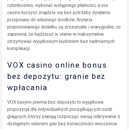
członkostwo, wykonać wstępnego płatności, a vox
casino korzyść znajdzie się bez potrzeby działania
przypisany do własnego środków. Kryteria
proponowanego dodatku są zrozumiałe i wiarygodne, co
zapewnia, że będziesz w stanie w maksymalnie
otrzymywać wyjątkowym budżetem bez nadmiernych
komplikacji.
VOX casino online bonus
bez depozytu: granie bez
wpłacania
VOX kasyno premia bez depozytu to wyjątkowa
propozycja dla indywidualnych początkujących osób
grających, którzy planują rozpocząć swoją odkrywanie z
dostępnym salonem gier bez konieczności wnoszenia