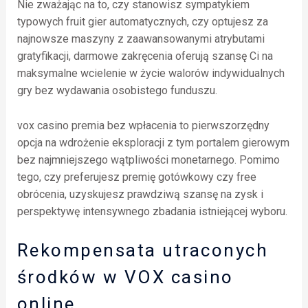
Nie zważając na to, czy stanowisz sympatykiem
typowych fruit gier automatycznych, czy optujesz za
najnowsze maszyny z zaawansowanymi atrybutami
gratyfikacji, darmowe zakręcenia oferują szansę Ci na
maksymalne wcielenie w życie walorów indywidualnych
gry bez wydawania osobistego funduszu.
vox casino premia bez wpłacenia to pierwszorzędny
opcja na wdrożenie eksploracji z tym portalem gierowym
bez najmniejszego wątpliwości monetarnego. Pomimo
tego, czy preferujesz premię gotówkowy czy free
obrócenia, uzyskujesz prawdziwą szansę na zysk i
perspektywę intensywnego zbadania istniejącej wyboru.
Rekompensata utraconych
środków w VOX casino
online