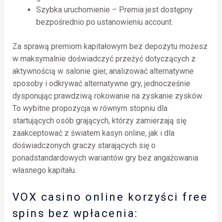
Szybka uruchomienie – Premia jest dostępny
bezpośrednio po ustanowieniu account.
Za sprawą premiom kapitałowym bez depozytu możesz
w maksymalnie doświadczyć przeżyć dotyczących z
aktywnością w salonie gier, analizować alternatywne
sposoby i odkrywać alternatywne gry, jednocześnie
dysponując prawdziwą rokowanie na zyskanie zysków.
To wybitne propozycja w równym stopniu dla
startujących osób grających, którzy zamierzają się
zaakceptować z światem kasyn online, jak i dla
doświadczonych graczy starających się o
ponadstandardowych wariantów gry bez angażowania
własnego kapitału.
VOX casino online korzyści free
spins bez wpłacenia: