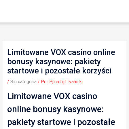
Limitowane VOX casino online
bonusy kasynowe: pakiety
startowe i pozostałe korzyści
/
Sin categoría
/ Por
Pjlnrnhjjl Tvahiiikj
Limitowane VOX casino
online bonusy kasynowe:
pakiety startowe i pozostałe