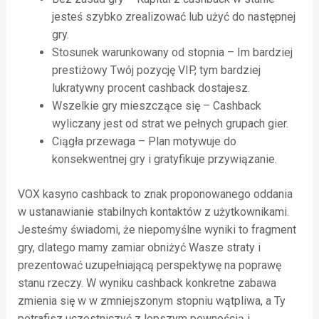
jesteś szybko zrealizować lub użyć do następnej
gry.
Stosunek warunkowany od stopnia – Im bardziej
prestiżowy Twój pozycję VIP, tym bardziej
lukratywny procent cashback dostajesz.
Wszelkie gry mieszczące się – Cashback
wyliczany jest od strat we pełnych grupach gier.
Ciągła przewaga – Plan motywuje do
konsekwentnej gry i gratyfikuje przywiązanie.
VOX kasyno cashback to znak proponowanego oddania
w ustanawianie stabilnych kontaktów z użytkownikami.
Jesteśmy świadomi, że niepomyślne wyniki to fragment
gry, dlatego mamy zamiar obniżyć Wasze straty i
prezentować uzupełniającą perspektywę na poprawę
stanu rzeczy. W wyniku cashback konkretne zabawa
zmienia się w w zmniejszonym stopniu wątpliwa, a Ty
potrafisz uczestniczyć z lepszym pewnością i