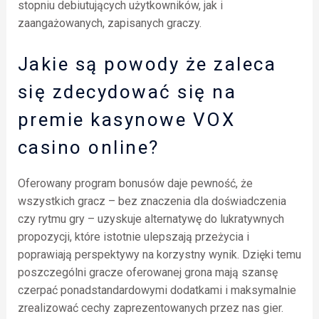
stopniu debiutujących użytkowników, jak i
zaangażowanych, zapisanych graczy.
Jakie są powody że zaleca
się zdecydować się na
premie kasynowe VOX
casino online?
Oferowany program bonusów daje pewność, że
wszystkich gracz – bez znaczenia dla doświadczenia
czy rytmu gry – uzyskuje alternatywę do lukratywnych
propozycji, które istotnie ulepszają przeżycia i
poprawiają perspektywy na korzystny wynik. Dzięki temu
poszczególni gracze oferowanej grona mają szansę
czerpać ponadstandardowymi dodatkami i maksymalnie
zrealizować cechy zaprezentowanych przez nas gier.