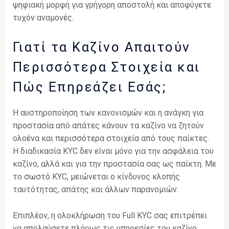
ψηφιακή μορφή για γρήγορη αποστολή και αποφύγετε
τυχόν αναμονές.
Γιατί τα Καζίνο Απαιτούν
Περισσότερα Στοιχεία και
Πώς Επηρεάζει Εσάς;
Η αυστηροποίηση των κανονισμών και η ανάγκη για
προστασία από απάτες κάνουν τα καζίνο να ζητούν
ολοένα και περισσότερα στοιχεία από τους παίκτες.
Η διαδικασία KYC δεν είναι μόνο για την ασφάλεια του
καζίνο, αλλά και για την προστασία σας ως παίκτη. Με
το σωστό KYC, μειώνεται ο κίνδυνος κλοπής
ταυτότητας, απάτης και άλλων παρανομιών.
Επιπλέον, η ολοκλήρωση του Full KYC σας επιτρέπει
να απολαύσετε πλήρως τις υπηρεσίες του καζίνο,