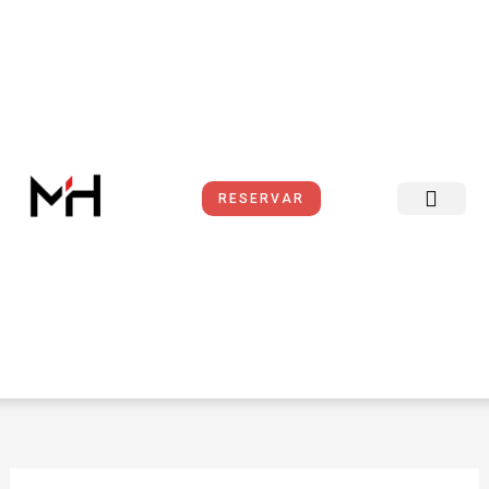
Ir
al
contenido
RESERVAR
Reservas Online
Sobre Nosotros
Condiciones del Servicio