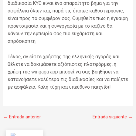
διαδικασία KYC είναι ένα απαραίτητο βήμα για την
ασφάλεια όλων και, παρά τις όποιες καθυστερήσεις,
είναι προς το συμφέρον σας. Θυμηθείτε πως η έγκαιρη
προετοιμασία και η συνεργασία με το καζίνο θα
κάνουν την εμπειρία σας πιο ευχάριστη και
απρόσκοπτη.
Τέλος, αν είστε χρήστης της ελληνικής αγοράς και
θέλετε να δοκιμάσετε αξιόπιστες πλατφόρμες, η
χρήση της
wingaga app
μπορεί να σας βοηθήσει να
κατανοήσετε καλύτερα τις διαδικασίες και να παίξετε
με ασφάλεια. Καλή τύχη και υπεύθυνο παιχνίδι!
←
Entrada anterior
Entrada siguiente
→