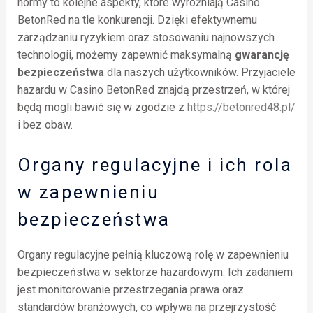
normy to kolejne aspekty, które wyróżniają Casino
BetonRed na tle konkurencji. Dzięki efektywnemu
zarządzaniu ryzykiem oraz stosowaniu najnowszych
technologii, możemy zapewnić maksymalną
gwarancję
bezpieczeństwa
dla naszych użytkowników. Przyjaciele
hazardu w Casino BetonRed znajdą przestrzeń, w której
będą mogli bawić się w zgodzie z
https://betonred48.pl/
i bez obaw.
Organy regulacyjne i ich rola
w zapewnieniu
bezpieczeństwa
Organy regulacyjne pełnią kluczową rolę w zapewnieniu
bezpieczeństwa w sektorze hazardowym. Ich zadaniem
jest monitorowanie przestrzegania prawa oraz
standardów branżowych, co wpływa na przejrzystość