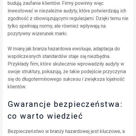
budują zaufanie klientów. Firmy powinny więc
inwestować w niezależne audyty, które potwierdzają ich
zgodność z obowiązującymi regulacjami. Dzięki temu nie
tylko spełniają normy, ale również wpływają na
pozytywny wizerunek marki.
W miarę jak branża hazardowa ewoluuje, adaptacja do
współczesnych standardów staje się niezbędna.
Przykłady firm, które skutecznie wprowadziły audyty w
swoje struktury, pokazują, że takie podejście przyczynia
się do długoterminowego sukcesu i zwiększa lojalność
klientów.
Gwarancje bezpieczeństwa:
co warto wiedzieć
Bezpieczeństwo w branży hazardowej jest kluczowe, a