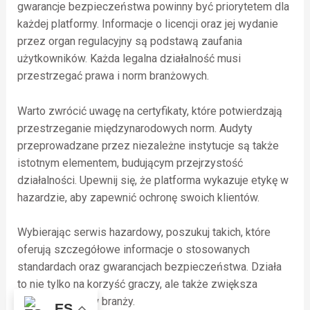
gwarancje bezpieczeństwa powinny być priorytetem dla
każdej platformy. Informacje o licencji oraz jej wydanie
przez organ regulacyjny są podstawą zaufania
użytkowników. Każda legalna działalność musi
przestrzegać prawa i norm branżowych.
Warto zwrócić uwagę na certyfikaty, które potwierdzają
przestrzeganie międzynarodowych norm. Audyty
przeprowadzane przez niezależne instytucje są także
istotnym elementem, budującym przejrzystość
działalności. Upewnij się, że platforma wykazuje etykę w
hazardzie, aby zapewnić ochronę swoich klientów.
Wybierając serwis hazardowy, poszukuj takich, które
oferują szczegółowe informacje o stosowanych
standardach oraz gwarancjach bezpieczeństwa. Działa
to nie tylko na korzyść graczy, ale także zwiększa
reputację firmy w branży.
ES