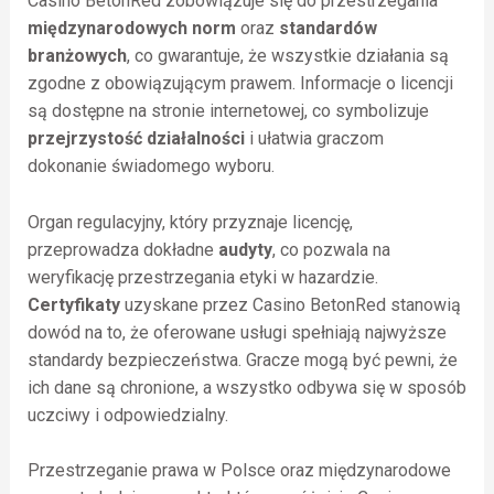
Casino BetonRed zobowiązuje się do przestrzegania
międzynarodowych norm
oraz
standardów
branżowych
, co gwarantuje, że wszystkie działania są
zgodne z obowiązującym prawem. Informacje o licencji
są dostępne na stronie internetowej, co symbolizuje
przejrzystość działalności
i ułatwia graczom
dokonanie świadomego wyboru.
Organ regulacyjny, który przyznaje licencję,
przeprowadza dokładne
audyty
, co pozwala na
weryfikację przestrzegania etyki w hazardzie.
Certyfikaty
uzyskane przez Casino BetonRed stanowią
dowód na to, że oferowane usługi spełniają najwyższe
standardy bezpieczeństwa. Gracze mogą być pewni, że
ich dane są chronione, a wszystko odbywa się w sposób
uczciwy i odpowiedzialny.
Przestrzeganie prawa w Polsce oraz międzynarodowe