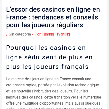
L’essor des casinos en ligne en
France : tendances et conseils
pour les joueurs réguliers
/
Sin categoría
/ Por
Pjlnrnhjjl Tvahiiikj
Pourquoi les casinos en
ligne séduisent de plus en
plus les joueurs français
Le marché des jeux en ligne en France connaît une
croissance rapide, portée par l’évolution technologique
et les nouvelles habitudes des joueurs. Pour les
habitués des casinos, cette transition vers le numérique
offre une multitude d’opportunités, mais aussi quelques