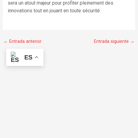
sera un atout majeur pour profiter pleinement des
innovations tout en jouant en toute sécurité.
←
Entrada anterior
Entrada siguiente
→
ES
F
I
W
a
n
h
c
s
a
e
t
t
b
a
s
o
g
a
© 2020 todos los derechos reservados.
o
r
p