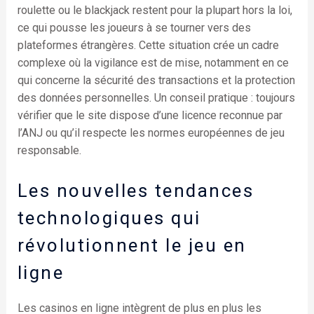
roulette ou le blackjack restent pour la plupart hors la loi,
ce qui pousse les joueurs à se tourner vers des
plateformes étrangères. Cette situation crée un cadre
complexe où la vigilance est de mise, notamment en ce
qui concerne la sécurité des transactions et la protection
des données personnelles. Un conseil pratique : toujours
vérifier que le site dispose d’une licence reconnue par
l’ANJ ou qu’il respecte les normes européennes de jeu
responsable.
Les nouvelles tendances
technologiques qui
révolutionnent le jeu en
ligne
Les casinos en ligne intègrent de plus en plus les