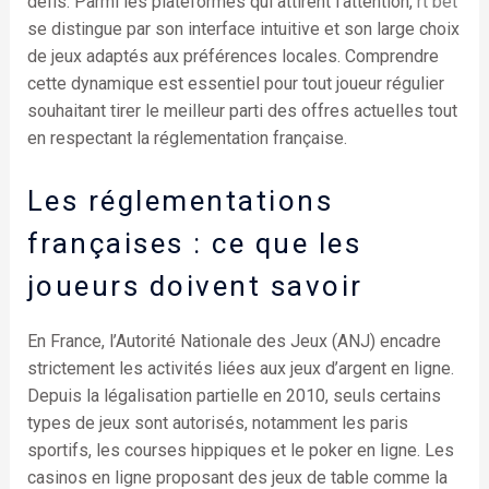
défis. Parmi les plateformes qui attirent l’attention,
rt bet
se distingue par son interface intuitive et son large choix
de jeux adaptés aux préférences locales. Comprendre
cette dynamique est essentiel pour tout joueur régulier
souhaitant tirer le meilleur parti des offres actuelles tout
en respectant la réglementation française.
Les réglementations
françaises : ce que les
joueurs doivent savoir
En France, l’Autorité Nationale des Jeux (ANJ) encadre
strictement les activités liées aux jeux d’argent en ligne.
Depuis la légalisation partielle en 2010, seuls certains
types de jeux sont autorisés, notamment les paris
sportifs, les courses hippiques et le poker en ligne. Les
casinos en ligne proposant des jeux de table comme la