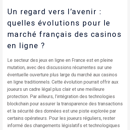
Un regard vers l’avenir :
quelles évolutions pour le
marché français des casinos
en ligne ?
Le secteur des jeux en ligne en France est en pleine
mutation, avec des discussions récurrentes sur une
éventuelle ouverture plus large du marché aux casinos
en ligne traditionnels. Cette évolution pourrait offrir aux
joueurs un cadre légal plus clair et une meilleure
protection. Par ailleurs, l’intégration des technologies
blockchain pour assurer la transparence des transactions
et la sécurité des données est une piste explorée par
certains opérateurs. Pour les joueurs réguliers, rester
informé des changements législatifs et technologiques