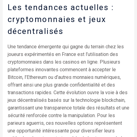
Les tendances actuelles :
cryptomonnaies et jeux
décentralisés
Une tendance émergente qui gagne du terrain chez les
joueurs expérimentés en France est l’utilisation des
cryptomonnaies dans les casinos en ligne. Plusieurs
plateformes innovantes commencent à accepter le
Bitcoin, l’Ethereum ou d’autres monnaies numériques,
offrant ainsi une plus grande confidentialité et des
transactions rapides. Cette évolution ouvre la voie à des
jeux décentralisés basés sur la technologie blockchain,
garantissant une transparence totale des résultats et une
sécurité renforcée contre la manipulation. Pour les
parieurs aguerris, ces nouvelles options représentent
une opportunité intéressante pour diversifier leurs