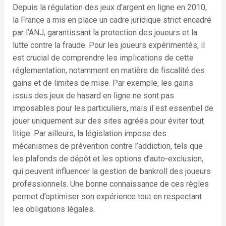
Depuis la régulation des jeux d’argent en ligne en 2010,
la France a mis en place un cadre juridique strict encadré
par l’ANJ, garantissant la protection des joueurs et la
lutte contre la fraude. Pour les joueurs expérimentés, il
est crucial de comprendre les implications de cette
réglementation, notamment en matière de fiscalité des
gains et de limites de mise. Par exemple, les gains
issus des jeux de hasard en ligne ne sont pas
imposables pour les particuliers, mais il est essentiel de
jouer uniquement sur des sites agréés pour éviter tout
litige. Par ailleurs, la législation impose des
mécanismes de prévention contre l’addiction, tels que
les plafonds de dépôt et les options d’auto-exclusion,
qui peuvent influencer la gestion de bankroll des joueurs
professionnels. Une bonne connaissance de ces règles
permet d’optimiser son expérience tout en respectant
les obligations légales.