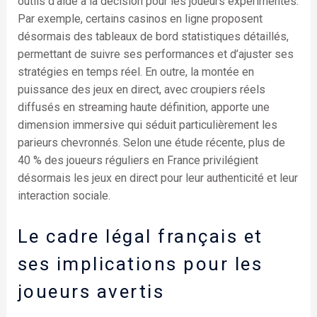
outils d’aide à la décision pour les joueurs expérimentés.
Par exemple, certains casinos en ligne proposent
désormais des tableaux de bord statistiques détaillés,
permettant de suivre ses performances et d’ajuster ses
stratégies en temps réel. En outre, la montée en
puissance des jeux en direct, avec croupiers réels
diffusés en streaming haute définition, apporte une
dimension immersive qui séduit particulièrement les
parieurs chevronnés. Selon une étude récente, plus de
40 % des joueurs réguliers en France privilégient
désormais les jeux en direct pour leur authenticité et leur
interaction sociale.
Le cadre légal français et
ses implications pour les
joueurs avertis