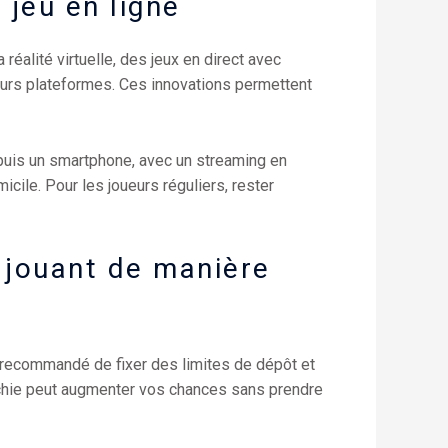
 jeu en ligne
éalité virtuelle, des jeux en direct avec
sieurs plateformes. Ces innovations permettent
puis un smartphone, avec un streaming en
icile. Pour les joueurs réguliers, rester
 jouant de manière
t recommandé de fixer des limites de dépôt et
échie peut augmenter vos chances sans prendre