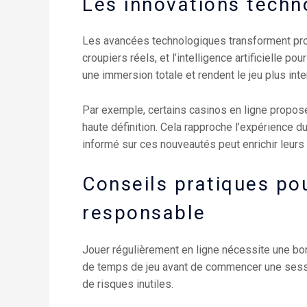
Les innovations techno
Les avancées technologiques transforment profon
croupiers réels, et l’intelligence artificielle
une immersion totale et rendent le jeu plus inter
Par exemple, certains casinos en ligne propos
haute définition. Cela rapproche l’expérience du
informé sur ces nouveautés peut enrichir leurs 
Conseils pratiques po
responsable
Jouer régulièrement en ligne nécessite une bo
de temps de jeu avant de commencer une sessi
de risques inutiles.