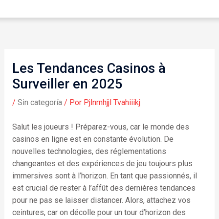
Les Tendances Casinos à
Surveiller en 2025
/
Sin categoría
/ Por
Pjlnrnhjjl Tvahiiikj
Salut les joueurs ! Préparez-vous, car le monde des
casinos en ligne est en constante évolution. De
nouvelles technologies, des réglementations
changeantes et des expériences de jeu toujours plus
immersives sont à l’horizon. En tant que passionnés, il
est crucial de rester à l’affût des dernières tendances
pour ne pas se laisser distancer. Alors, attachez vos
ceintures, car on décolle pour un tour d’horizon des