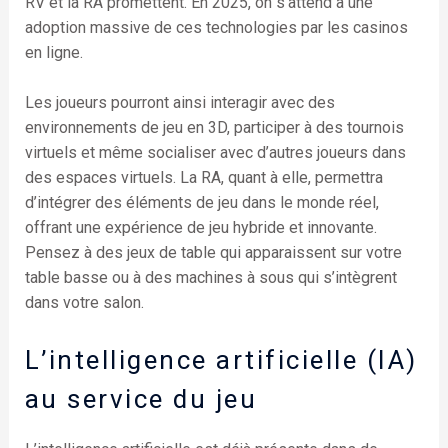
RV et la RA promettent. En 2025, on s’attend à une
adoption massive de ces technologies par les casinos
en ligne.
Les joueurs pourront ainsi interagir avec des
environnements de jeu en 3D, participer à des tournois
virtuels et même socialiser avec d’autres joueurs dans
des espaces virtuels. La RA, quant à elle, permettra
d’intégrer des éléments de jeu dans le monde réel,
offrant une expérience de jeu hybride et innovante.
Pensez à des jeux de table qui apparaissent sur votre
table basse ou à des machines à sous qui s’intègrent
dans votre salon.
L’intelligence artificielle (IA)
au service du jeu