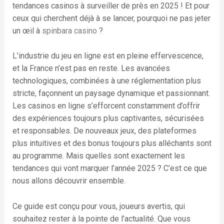
tendances casinos à surveiller de près en 2025 ! Et pour
ceux qui cherchent déjà à se lancer, pourquoi ne pas jeter
un œil à
spinbara casino
?
L’industrie du jeu en ligne est en pleine effervescence,
et la France n’est pas en reste. Les avancées
technologiques, combinées à une réglementation plus
stricte, façonnent un paysage dynamique et passionnant.
Les casinos en ligne s’efforcent constamment d’offrir
des expériences toujours plus captivantes, sécurisées
et responsables. De nouveaux jeux, des plateformes
plus intuitives et des bonus toujours plus alléchants sont
au programme. Mais quelles sont exactement les
tendances qui vont marquer l’année 2025 ? C’est ce que
nous allons découvrir ensemble.
Ce guide est conçu pour vous, joueurs avertis, qui
souhaitez rester à la pointe de l’actualité. Que vous