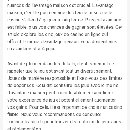
nuances de l’avantage maison est crucial. L’avantage
maison, c’est le pourcentage de chaque mise que le
casino s’attend à gagner à long terme. Plus cet avantage
est faible, plus vos chances de gagner sont élevées. Cet
article explore les cinq jeux de casino en ligne qui
offrent le moins d’avantage maison, vous donnant ainsi
un avantage stratégique.
Avant de plonger dans les détails, il est essentiel de
rappeler que le jeu est avant tout un divertissement.
Jouez de manière responsable et fixez-vous des limites
de dépenses. Cela dit, connaître les jeux avec le moins
d’avantage maison peut considérablement améliorer
votre expérience de jeu et potentiellement augmenter
vos gains. Pour cela, il est important de choisir un casino
fiable. Nous vous recommandons de consulter
casinoistcasino.fr
pour trouver des options de jeux sûres
et réglementées.