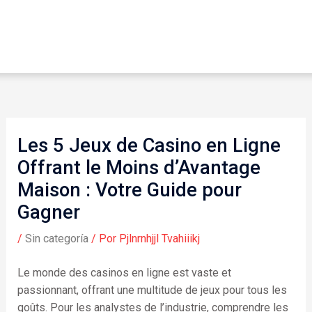
Les 5 Jeux de Casino en Ligne
Offrant le Moins d’Avantage
Maison : Votre Guide pour
Gagner
/
Sin categoría
/ Por
Pjlnrnhjjl Tvahiiikj
Le monde des casinos en ligne est vaste et
passionnant, offrant une multitude de jeux pour tous les
goûts. Pour les analystes de l’industrie, comprendre les