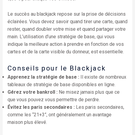
Le succès au blackjack repose sur la prise de décisions
éclairées. Vous devez savoir quand tirer une carte, quand
rester, quand doubler votre mise et quand partager votre
main. L’utilisation d’une stratégie de base, qui vous
indique la meilleure action à prendre en fonction de vos
cartes et de la carte visible du donneur, est essentielle.
Conseils pour le Blackjack
Apprenez la stratégie de base :
Il existe de nombreux
tableaux de stratégie de base disponibles en ligne.
Gérez votre bankroll :
Ne misez jamais plus que ce
que vous pouvez vous permettre de perdre.
Évitez les paris secondaires :
Les paris secondaires,
comme les “21+3”, ont généralement un avantage
maison plus élevé.