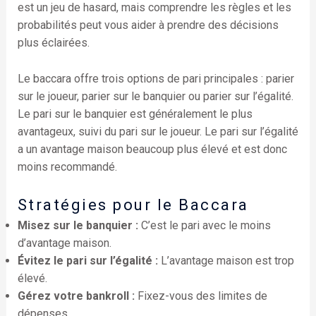
est un jeu de hasard, mais comprendre les règles et les
probabilités peut vous aider à prendre des décisions
plus éclairées.
Le baccara offre trois options de pari principales : parier
sur le joueur, parier sur le banquier ou parier sur l’égalité.
Le pari sur le banquier est généralement le plus
avantageux, suivi du pari sur le joueur. Le pari sur l’égalité
a un avantage maison beaucoup plus élevé et est donc
moins recommandé.
Stratégies pour le Baccara
Misez sur le banquier :
C’est le pari avec le moins
d’avantage maison.
Évitez le pari sur l’égalité :
L’avantage maison est trop
élevé.
Gérez votre bankroll :
Fixez-vous des limites de
dépenses.