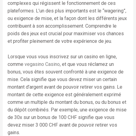
complexes qui régissent le fonctionnement de ces
plateformes. L’un des plus importants est le “wagering”,
ou exigence de mise, et la façon dont les différents jeux
contribuent à son accomplissement. Comprendre le
poids des jeux est crucial pour maximiser vos chances
et profiter pleinement de votre expérience de jeu.
Lorsque vous vous inscrivez sur un casino en ligne,
comme
vegasino Casino
, et que vous réclamez un
bonus, vous êtes souvent confronté à une exigence de
mise. Cela signifie que vous devez miser un certain
montant d’argent avant de pouvoir retirer vos gains. Le
montant de cette exigence est généralement exprimé
comme un multiple du montant du bonus, ou du bonus et
du dépôt combinés. Par exemple, une exigence de mise
de 30x sur un bonus de 100 CHF signifie que vous
devez miser 3 000 CHF avant de pouvoir retirer vos
gains.