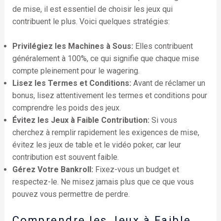
de mise, il est essentiel de choisir les jeux qui
contribuent le plus. Voici quelques stratégies:
Privilégiez les Machines à Sous:
Elles contribuent
généralement à 100%, ce qui signifie que chaque mise
compte pleinement pour le wagering.
Lisez les Termes et Conditions:
Avant de réclamer un
bonus, lisez attentivement les termes et conditions pour
comprendre les poids des jeux.
Évitez les Jeux à Faible Contribution:
Si vous
cherchez à remplir rapidement les exigences de mise,
évitez les jeux de table et le vidéo poker, car leur
contribution est souvent faible.
Gérez Votre Bankroll:
Fixez-vous un budget et
respectez-le. Ne misez jamais plus que ce que vous
pouvez vous permettre de perdre.
Comprendre les Jeux à Faible