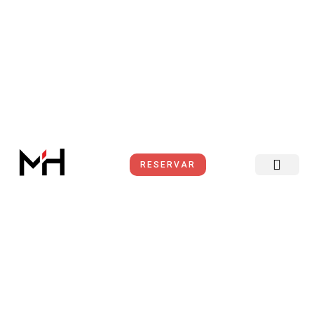
Ir
al
contenido
RESERVAR
Reservas Online
Sobre Nosotros
Condiciones del Servicio