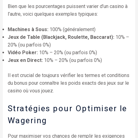
Bien que les pourcentages puissent varier d’un casino à
l’autre, voici quelques exemples typiques:
Machines à Sous:
100% (généralement)
Jeux de Table (Blackjack, Roulette, Baccarat):
10% –
20% (ou parfois 0%)
Vidéo Poker:
10% – 20% (ou parfois 0%)
Jeux en Direct:
10% – 20% (ou parfois 0%)
Il est crucial de toujours vérifier les termes et conditions
du bonus pour connaître les poids exacts des jeux sur le
casino où vous jouez.
Stratégies pour Optimiser le
Wagering
Pour maximiser vos chances de remplir les exigences