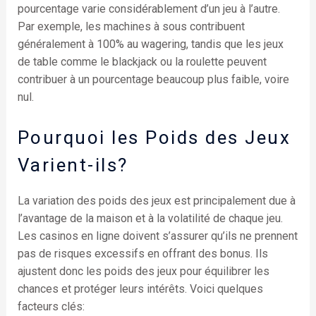
pourcentage varie considérablement d’un jeu à l’autre.
Par exemple, les machines à sous contribuent
généralement à 100% au wagering, tandis que les jeux
de table comme le blackjack ou la roulette peuvent
contribuer à un pourcentage beaucoup plus faible, voire
nul.
Pourquoi les Poids des Jeux
Varient-ils?
La variation des poids des jeux est principalement due à
l’avantage de la maison et à la volatilité de chaque jeu.
Les casinos en ligne doivent s’assurer qu’ils ne prennent
pas de risques excessifs en offrant des bonus. Ils
ajustent donc les poids des jeux pour équilibrer les
chances et protéger leurs intérêts. Voici quelques
facteurs clés: