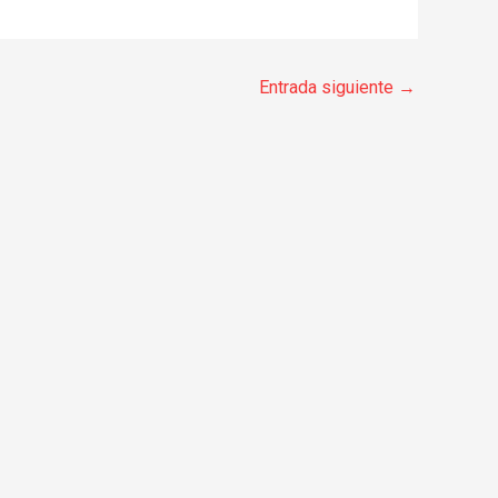
Entrada siguiente
→