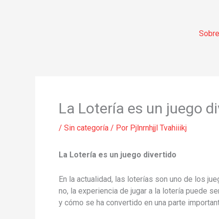
Ir
al
contenido
Sobre
La Lotería es un juego di
/
Sin categoría
/ Por
Pjlnrnhjjl Tvahiiikj
La Lotería es un juego divertido
En la actualidad, las loterías son uno de los
no, la experiencia de jugar a la lotería puede s
y cómo se ha convertido en una parte importante