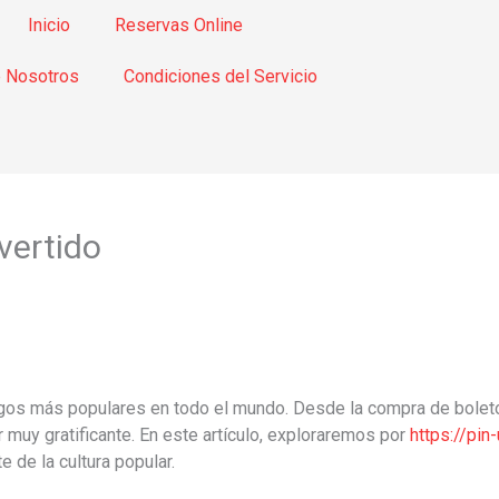
Inicio
Reservas Online
 Nosotros
Condiciones del Servicio
vertido
 juegos más populares en todo el mundo. Desde la compra de bole
er muy gratificante. En este artículo, exploraremos por
https://pin
 de la cultura popular.