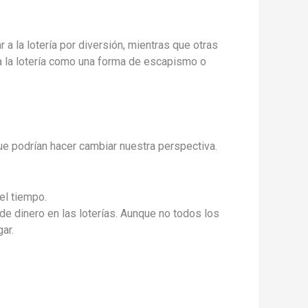
 la lotería por diversión, mientras que otras
a la lotería como una forma de escapismo o
ue podrían hacer cambiar nuestra perspectiva.
el tiempo.
e dinero en las loterías. Aunque no todos los
ar.