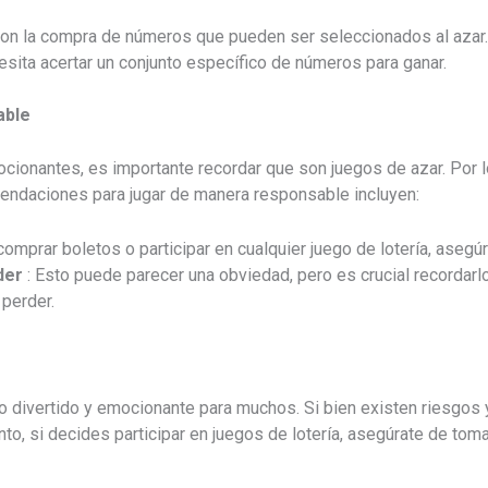
a con la compra de números que pueden ser seleccionados al azar.
cesita acertar un conjunto específico de números para ganar.
able
ocionantes, es importante recordar que son juegos de azar. Por lo
omendaciones para jugar de manera responsable incluyen:
comprar boletos o participar en cualquier juego de lotería, asegú
rder
: Esto puede parecer una obviedad, pero es crucial recordarl
perder.
ego divertido y emocionante para muchos. Si bien existen riesgos
anto, si decides participar en juegos de lotería, asegúrate de t