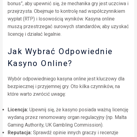
bonus”, aby upewnić się, że mechanika gry jest uczciwa i
przejrzysta. Obejmuje to kontrolę nad współczynnikiem
wypłat (RTP) i losowością wyników. Kasyna online
muszą przestrzegać surowych standardów, aby uzyskać
licencję i działać legalnie.
Jak Wybrać Odpowiednie
Kasyno Online?
Wybór odpowiedniego kasyna online jest kluczowy dla
bezpiecznej i przyjemnej gry. Oto kilka czynników, na
które warto zwrócić uwagę:
Licencja:
Upewnij się, że kasyno posiada ważną licencję
wydaną przez renomowany organ regulacyjny (np. Malta
Gaming Authority, UK Gambling Commission).
Reputacja:
Sprawdź opinie innych graczy i recenzje