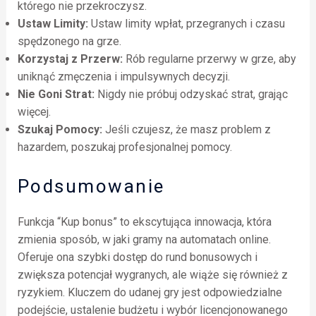
którego nie przekroczysz.
Ustaw Limity:
Ustaw limity wpłat, przegranych i czasu
spędzonego na grze.
Korzystaj z Przerw:
Rób regularne przerwy w grze, aby
uniknąć zmęczenia i impulsywnych decyzji.
Nie Goni Strat:
Nigdy nie próbuj odzyskać strat, grając
więcej.
Szukaj Pomocy:
Jeśli czujesz, że masz problem z
hazardem, poszukaj profesjonalnej pomocy.
Podsumowanie
Funkcja “Kup bonus” to ekscytująca innowacja, która
zmienia sposób, w jaki gramy na automatach online.
Oferuje ona szybki dostęp do rund bonusowych i
zwiększa potencjał wygranych, ale wiąże się również z
ryzykiem. Kluczem do udanej gry jest odpowiedzialne
podejście, ustalenie budżetu i wybór licencjonowanego