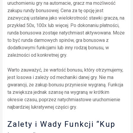
uruchomieniu gry na automacie, gracz ma możliwość
zakupu rundy bonusowej. Cena za tę opcję jest
zazwyczaj ustalana jako wielokrotność stawki gracza, na
przykład 50x, 100x lub więcej. Po dokonaniu płatności,
runda bonusowa zostaje natychmiast aktywowana. Może
to być runda darmowych spinów, gra bonusowa z
dodatkowymi funkcjami lub inny rodzaj bonusu, w
zależności od konkretnej gry.
Warto zauważyć, że wartość bonusu, który otrzymujemy,
jest losowa i zależy od mechaniki danej gry. Nie ma
gwarancji, że zakup bonusu przyniesie wygraną. Funkcja
ta zwiększa jednak szansę na wygraną w krótkim
okresie czasu, poprzez natychmiastowe uruchomienie
najbardziej lukratywnej części gry.
Zalety i Wady Funkcji “Kup