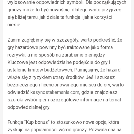
wylosowanie odpowiednich symboli. Dla początkujących
graczy może to być nowością, dlatego warto przyjrzeć
się bliżej temu, jak działa ta funkcja i jakie korzyści
niesie.
Zanim zagłębimy się w szczegóły, warto podkreślić, że
gry hazardowe powinny być traktowane jako forma
rozrywki, a nie sposób na zarabianie pieniędzy.
Kluczowe jest odpowiedzialne podejście do gry i
ustalenie limitów budżetowych. Pamiętajmy, że hazard
wiąże się z ryzykiem utraty środków. Jeśli szukasz
bezpiecznego i licencjonowanego miejsca do gry, warto
odwiedzić
kasynostakemania.com
, gdzie znajdziesz
szeroki wybór gier i szczegółowe informacje na temat
odpowiedzialnej gry.
Funkcja “Kup bonus” to stosunkowo nowa opcja, która
zyskuje na popularności wśród graczy. Pozwala ona na