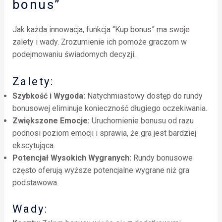
bonus”
Jak każda innowacja, funkcja “Kup bonus” ma swoje
zalety i wady. Zrozumienie ich pomoże graczom w
podejmowaniu świadomych decyzji.
Zalety:
Szybkość i Wygoda:
Natychmiastowy dostęp do rundy
bonusowej eliminuje konieczność długiego oczekiwania.
Zwiększone Emocje:
Uruchomienie bonusu od razu
podnosi poziom emocji i sprawia, że gra jest bardziej
ekscytująca.
Potencjał Wysokich Wygranych:
Rundy bonusowe
często oferują wyższe potencjalne wygrane niż gra
podstawowa.
Wady: