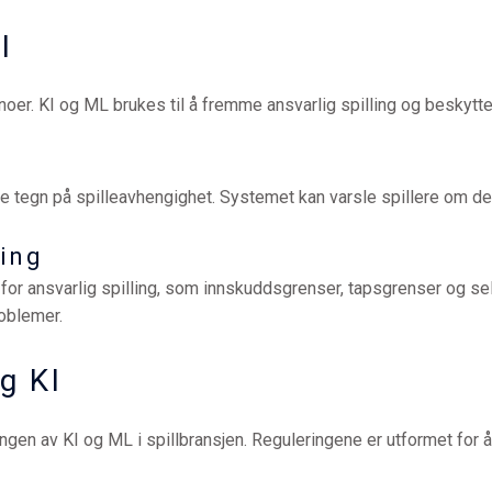
I
sinoer. KI og ML brukes til å fremme ansvarlig spilling og beskytt
e tegn på spilleavhengighet. Systemet kan varsle spillere om de vi
ling
y for ansvarlig spilling, som innskuddsgrenser, tapsgrenser og s
roblemer.
g KI
en av KI og ML i spillbransjen. Reguleringene er utformet for å 