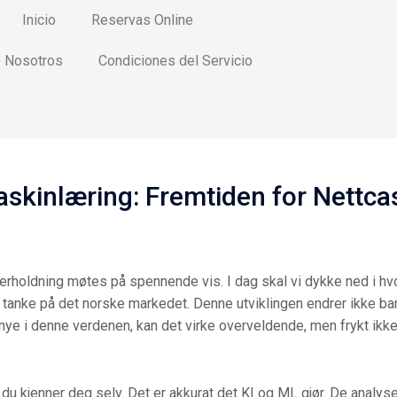
Inicio
Reservas Online
 Nosotros
Condiciones del Servicio
askinlæring: Fremtiden for Nettca
rholdning møtes på spennende vis. I dag skal vi dykke ned i hvo
d tanke på det norske markedet. Denne utviklingen endrer ikke b
nye i denne verdenen, kan det virke overveldende, men frykt ikke
 kjenner deg selv. Det er akkurat det KI og ML gjør. De analyser