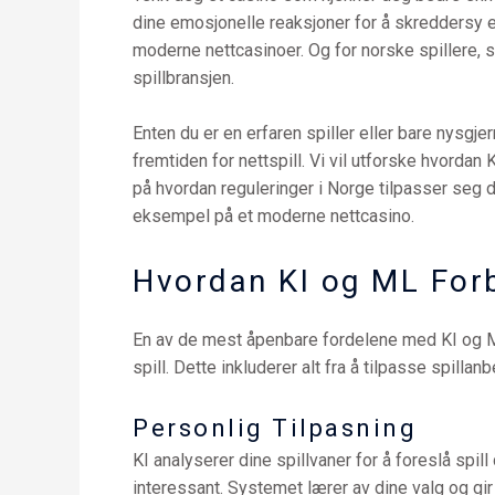
dine emosjonelle reaksjoner for å skreddersy e
moderne nettcasinoer. Og for norske spillere, so
spillbransjen.
Enten du er en erfaren spiller eller bare nysgje
fremtiden for nettspill. Vi vil utforske hvordan 
på hvordan reguleringer i Norge tilpasser seg d
eksempel på et moderne nettcasino.
Hvordan KI og ML Forb
En av de mest åpenbare fordelene med KI og ML
spill. Dette inkluderer alt fra å tilpasse spillanb
Personlig Tilpasning
KI analyserer dine spillvaner for å foreslå spill
interessant. Systemet lærer av dine valg og gir