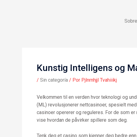
Ir
al
contenido
Sobre
Kunstig Intelligens og M
/
Sin categoría
/ Por
Pjlnrnhjjl Tvahiiikj
Velkommen til en verden hvor teknologi og unde
(ML) revolusjonerer nettcasinoer, spesielt me
casinoer opererer og reguleres. For de som er 
vise hvordan de påvirker spillere som deg.
Tenk deg et casino som kjenner deg bedre enn du