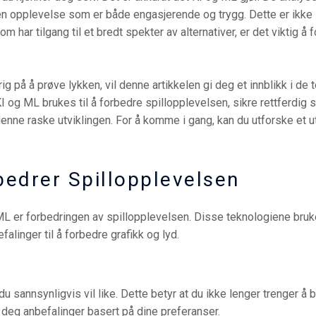
n opplevelse som er både engasjerende og trygg. Dette er ikke sc
m har tilgang til et bredt spekter av alternativer, er det viktig 
rrig på å prøve lykken, vil denne artikkelen gi deg et innblikk i 
KI og ML brukes til å forbedre spillopplevelsen, sikre rettferdig s
enne raske utviklingen. For å komme i gang, kan du utforske et u
edrer Spillopplevelsen
 er forbedringen av spillopplevelsen. Disse teknologiene bruk
efalinger til å forbedre grafikk og lyd.
 du sannsynligvis vil like. Dette betyr at du ikke lenger trenger å 
 deg anbefalinger basert på dine preferanser.