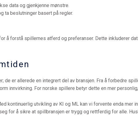
ekse data og gjenkjenne mønstre.
og ta beslutninger basert på regler.
 å forstå spillernes atferd og preferanser. Dette inkluderer data
mtiden
; de er allerede en integrert del av bransjen. Fra å forbedre spil
norm innvirkning. For norske spillere betyr dette en mer personli
Med kontinuerlig utvikling av KI og ML kan vi forvente enda mer 
seg for å sikre at spillbransjen er trygg og rettferdig for alle. H