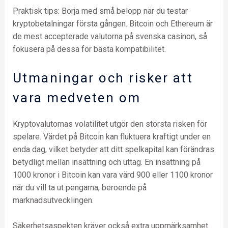
Praktisk tips: Börja med små belopp när du testar
kryptobetalningar första gången. Bitcoin och Ethereum är
de mest accepterade valutorna på svenska casinon, så
fokusera på dessa för bästa kompatibilitet.
Utmaningar och risker att
vara medveten om
Kryptovalutornas volatilitet utgör den största risken för
spelare. Värdet på Bitcoin kan fluktuera kraftigt under en
enda dag, vilket betyder att ditt spelkapital kan förändras
betydligt mellan insättning och uttag. En insättning på
1000 kronor i Bitcoin kan vara värd 900 eller 1100 kronor
när du vill ta ut pengarna, beroende på
marknadsutvecklingen.
Säkerhetsaspekten kräver också extra uppmärksamhet.