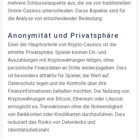
mehrere Schlüsselaspekte aus, die sie von traditionellen
Online-Casinos unterscheiden. Diese Aspekte sind für
die Analyse von entscheidender Bedeutung:
Anonymität und Privatsphäre
Einer der Hauptvorteile von Krypto-Casinos ist die
erhöhte Privatsphäre. Spieler können Ein- und
Auszahlungen mit Kryptowährungen tätigen, ohne
persönliche Finanzdaten an Dritte weiterzugeben. Dies
ist besonders attraktiv für Spieler, die Wert auf
Datenschutz legen und die Kontrolle über ihre
Finanzinformationen behalten möchten. Die Nutzung von
Kryptowährungen wie Bitcoin, Ethereum oder Litecoin
ermöglicht es, Transaktionen ohne die Notwendigkeit
von Bankkonten oder Kreditkarten durchzuführen. Dies
reduziert das Risiko von Datenlecks und
Identitätsdiebstahl.