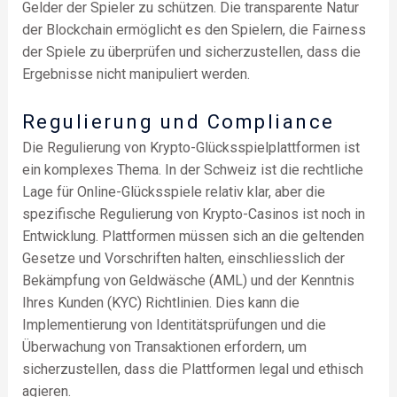
Gelder der Spieler zu schützen. Die transparente Natur
der Blockchain ermöglicht es den Spielern, die Fairness
der Spiele zu überprüfen und sicherzustellen, dass die
Ergebnisse nicht manipuliert werden.
Regulierung und Compliance
Die Regulierung von Krypto-Glücksspielplattformen ist
ein komplexes Thema. In der Schweiz ist die rechtliche
Lage für Online-Glücksspiele relativ klar, aber die
spezifische Regulierung von Krypto-Casinos ist noch in
Entwicklung. Plattformen müssen sich an die geltenden
Gesetze und Vorschriften halten, einschliesslich der
Bekämpfung von Geldwäsche (AML) und der Kenntnis
Ihres Kunden (KYC) Richtlinien. Dies kann die
Implementierung von Identitätsprüfungen und die
Überwachung von Transaktionen erfordern, um
sicherzustellen, dass die Plattformen legal und ethisch
agieren.