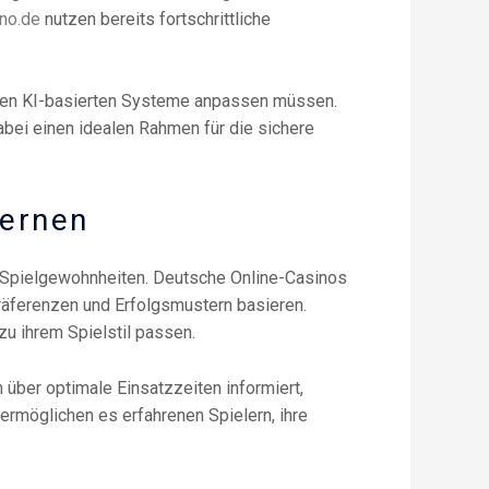
no.de
nutzen bereits fortschrittliche
neuen KI-basierten Systeme anpassen müssen.
abei einen idealen Rahmen für die sichere
Lernen
r Spielgewohnheiten. Deutsche Online-Casinos
Präferenzen und Erfolgsmustern basieren.
zu ihrem Spielstil passen.
n über optimale Einsatzzeiten informiert,
ermöglichen es erfahrenen Spielern, ihre