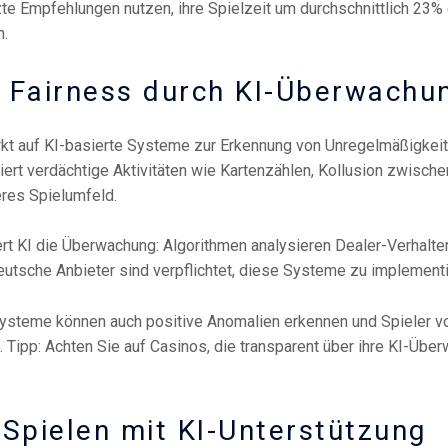
zte Empfehlungen nutzen, ihre Spielzeit um durchschnittlich 23% 
n.
 Fairness durch KI-Überwachu
ärkt auf KI-basierte Systeme zur Erkennung von Unregelmäßigke
ziert verdächtige Aktivitäten wie Kartenzählen, Kollusion zwische
eres Spielumfeld.
rt KI die Überwachung: Algorithmen analysieren Dealer-Verhalten
utsche Anbieter sind verpflichtet, diese Systeme zu implementi
I-Systeme können auch positive Anomalien erkennen und Spieler v
n. Tipp: Achten Sie auf Casinos, die transparent über ihre KI-Ü
Spielen mit KI-Unterstützung