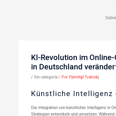
Ir
al
contenido
Sobre
KI-Revolution im Online-
in Deutschland veränder
/
Sin categoría
/ Por
Pjlnrnhjjl Tvahiiikj
Künstliche Intelligen
Die Integration von künstlicher Intelligenz in
Strategien entwickeln und umsetzen. Während d