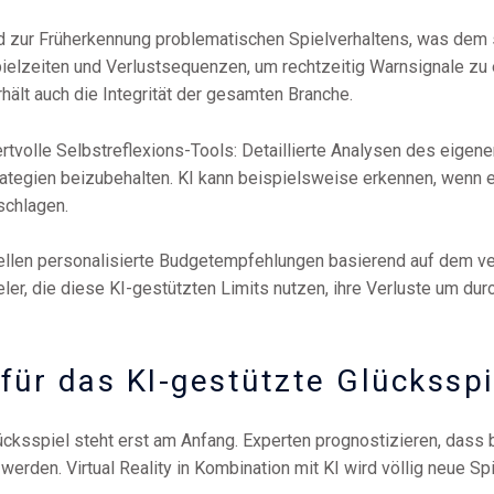
zur Früherkennung problematischen Spielverhaltens, was dem s
pielzeiten und Verlustsequenzen, um rechtzeitig Warnsignale z
rhält auch die Integrität der gesamten Branche.
tvolle Selbstreflexions-Tools: Detaillierte Analysen des eigene
ategien beizubehalten. KI kann beispielsweise erkennen, wenn e
schlagen.
ellen personalisierte Budgetempfehlungen basierend auf dem 
er, die diese KI-gestützten Limits nutzen, ihre Verluste um dur
für das KI-gestützte Glücksspi
cksspiel steht erst am Anfang. Experten prognostizieren, dass b
 werden. Virtual Reality in Kombination mit KI wird völlig neue 