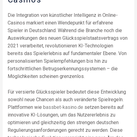
Die Integration von künstlicher Intelligenz in Online-
Casinos markiert einen Wendepunkt für erfahrene
Spieler in Deutschland. Während die Branche noch die
Auswirkungen des neuen Glücksspielstaatsvertrags von
2021 verarbeitet, revolutionieren KI-Technologien
bereits das Spielerlebnis auf fundamentaler Ebene. Von
personalisierten Spielempfehlungen bis hin zu
fortschrittlichen Betrugserkennungssystemen – die
Möglichkeiten scheinen grenzenlos.
Für versierte Glücksspieler bedeutet diese Entwicklung
sowohl neue Chancen als auch veränderte Spielregeln.
Plattformen wie
bassbet-kasino.de
setzen bereits auf
innovative KI-Lösungen, um das Nutzererlebnis zu
optimieren und gleichzeitig den strengen deutschen
Regulierungsanforderungen gerecht zu werden. Diese