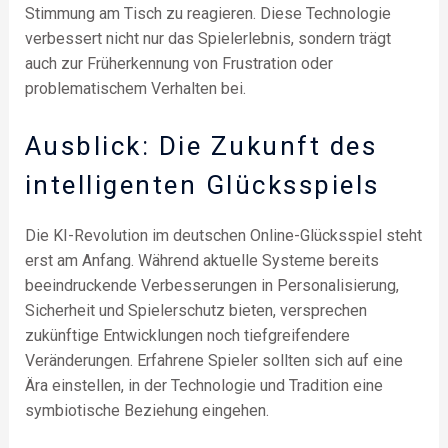
Stimmung am Tisch zu reagieren. Diese Technologie
verbessert nicht nur das Spielerlebnis, sondern trägt
auch zur Früherkennung von Frustration oder
problematischem Verhalten bei.
Ausblick: Die Zukunft des
intelligenten Glücksspiels
Die KI-Revolution im deutschen Online-Glücksspiel steht
erst am Anfang. Während aktuelle Systeme bereits
beeindruckende Verbesserungen in Personalisierung,
Sicherheit und Spielerschutz bieten, versprechen
zukünftige Entwicklungen noch tiefgreifendere
Veränderungen. Erfahrene Spieler sollten sich auf eine
Ära einstellen, in der Technologie und Tradition eine
symbiotische Beziehung eingehen.