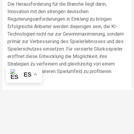
Die Herausforderung für die Branche liegt darin,
Innovation mit den strengen deutschen
Regulierungsanforderungen in Einklang zu bringen.
Erfolgreiche Anbieter werden diejenigen sein, die KI-
Technologien nicht nur zur Gewinnmaximierung, sondern
primär zur Verbesserung des Spielerlebnisses und des
Spielerschutzes einsetzen. Für versierte Glücksspieler
eröffnet diese Entwicklung die Möglichkeit, ihre
Strategien zu verfeinern und gleichzeitig von einem
sichereren und faireren Spielumfeld zu profitieren.
ES
←
Entrada anterior
Entrada siguiente
→