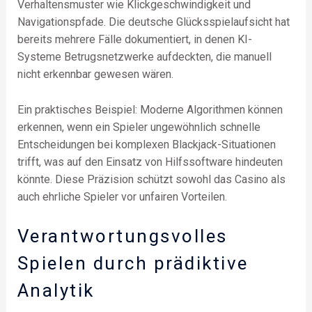
Verhaltensmuster wie Klickgeschwindigkeit und
Navigationspfade. Die deutsche Glücksspielaufsicht hat
bereits mehrere Fälle dokumentiert, in denen KI-
Systeme Betrugsnetzwerke aufdeckten, die manuell
nicht erkennbar gewesen wären.
Ein praktisches Beispiel: Moderne Algorithmen können
erkennen, wenn ein Spieler ungewöhnlich schnelle
Entscheidungen bei komplexen Blackjack-Situationen
trifft, was auf den Einsatz von Hilfssoftware hindeuten
könnte. Diese Präzision schützt sowohl das Casino als
auch ehrliche Spieler vor unfairen Vorteilen.
Verantwortungsvolles
Spielen durch prädiktive
Analytik