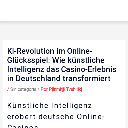
KI-Revolution im Online-
Glücksspiel: Wie künstliche
Intelligenz das Casino-Erlebnis
in Deutschland transformiert
/
Sin categoría
/ Por
Pjlnrnhjjl Tvahiiikj
Künstliche Intelligenz
erobert deutsche Online-
Casinos