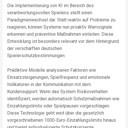
Die Implementierung von KI im Bereich des
verantwortungsvollen Spielens stellt einen
Paradigmenwechsel dar. Statt reaktiv auf Probleme zu
reagieren, können Systeme nun proaktiv Warnsignale
erkennen und präventive Maßnahmen einleiten. Diese
Entwicklung ist besonders relevant vor dem Hintergrund
der verschärften deutschen
Spielerschutzbestimmungen.
Prädiktive Modelle analysieren Faktoren wie
Einsatzsteigerungen, Spielfrequenz und emotionale
Indikatoren in der Kommunikation mit dem
Kundensupport. Wenn das System Risikoverhalten
identifiziert, werden automatisch Schutzmaßnahmen wie
Einzahlungslimits oder Spielpausen vorgeschlagen.
Diese Technologie geht weit über die gesetzlich
vorgeschriebenen 1000-Euro-Einzahlungslimits hinaus
und bietet individualisierte Schutzkonzepte.