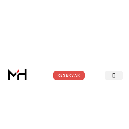
Ir
al
contenido
RESERVAR
Reservas Online
Sobre Nosotros
Condiciones del Servicio