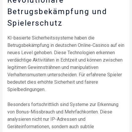
Revolutionäre
Betrugsbekämpfung und
Spielerschutz
KI-basierte Sicherheitssysteme haben die
Betrugsbekämpfung in deutschen Online-Casinos auf ein
neues Level gehoben. Diese Technologien erkennen
verdächtige Aktivitäten in Echtzeit und können zwischen
legitimen Gewinnsträhnen und manipulativen
Verhaltensmustern unterscheiden. Für erfahrene Spieler
bedeutet dies erhöhte Sicherheit und fairere
Spielbedingungen.
Besonders fortschrittlich sind Systeme zur Erkennung
von Bonus-Missbrauch und Mehrfachkonten. Diese
analysieren nicht nur IP-Adressen und
Geräteinformationen, sondern auch subtile