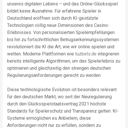
unseres digitalen Lebens – und das Online-Glücksspiel
bildet keine Ausnahme. Für erfahrene Spieler in
Deutschland eröffnen sich durch KI-gestützte
Technologien völlig neue Dimensionen des Casino-
Erlebnisses. Von personalisierten Spielempfehlungen
bis hin zu fortschrittlichen Betrugserkennungssystemen
revolutioniert die KI die Art, wie wir online spielen und
wetten. Moderne Plattformen wie
tuzbets.de
integrieren
bereits intelligente Algorithmen, um das Spielerlebnis zu
optimieren und gleichzeitig den strengen deutschen
Regulierungsanforderungen gerecht zu werden.
Diese technologische Evolution ist besonders relevant
für den deutschen Markt, wo seit der Neuregulierung
durch den Glücksspielstaatsvertrag 2021 höchste
Standards für Spielerschutz und Transparenz gelten. KI-
Systeme ermöglichen es Anbietern, diese
Anforderungen nicht nur zu erfüllen, sondern zu