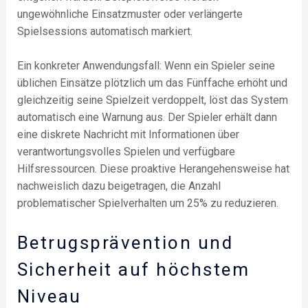
ungewöhnliche Einsatzmuster oder verlängerte
Spielsessions automatisch markiert.
Ein konkreter Anwendungsfall: Wenn ein Spieler seine
üblichen Einsätze plötzlich um das Fünffache erhöht und
gleichzeitig seine Spielzeit verdoppelt, löst das System
automatisch eine Warnung aus. Der Spieler erhält dann
eine diskrete Nachricht mit Informationen über
verantwortungsvolles Spielen und verfügbare
Hilfsressourcen. Diese proaktive Herangehensweise hat
nachweislich dazu beigetragen, die Anzahl
problematischer Spielverhalten um 25% zu reduzieren.
Betrugsprävention und
Sicherheit auf höchstem
Niveau