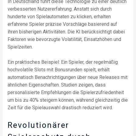
In Deutschland führt diese Technologie zu einer deutlich
verbesserten Nutzererfahrung. Anstatt sich durch
hunderte von Spielautomaten zu klicken, erhalten
erfahrene Spieler präzise Vorschläge basierend auf
ihren bisherigen Aktivitäten. Die KI berücksichtigt dabei
Faktoren wie bevorzugte Volatilität, Einsatzhöhen und
Spielzeiten.
Ein praktisches Beispiel: Ein Spieler, der regelmäßig
hochvolatile Slots mit Bonusrunden spielt, erhält
automatisch Benachrichtigungen über neue Releases mit
ähnlichen Eigenschaften. Studien zeigen, dass
personalisierte Empfehlungen die Spielerzufriedenheit
um bis zu 40% steigern können, während gleichzeitig die
Zeit für die Spielauswahl drastisch reduziert wird.
Revolutionärer