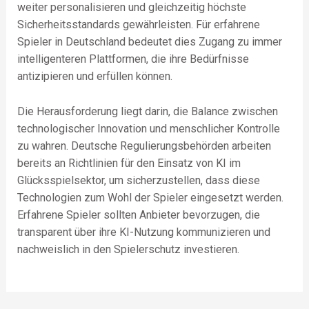
weiter personalisieren und gleichzeitig höchste
Sicherheitsstandards gewährleisten. Für erfahrene
Spieler in Deutschland bedeutet dies Zugang zu immer
intelligenteren Plattformen, die ihre Bedürfnisse
antizipieren und erfüllen können.
Die Herausforderung liegt darin, die Balance zwischen
technologischer Innovation und menschlicher Kontrolle
zu wahren. Deutsche Regulierungsbehörden arbeiten
bereits an Richtlinien für den Einsatz von KI im
Glücksspielsektor, um sicherzustellen, dass diese
Technologien zum Wohl der Spieler eingesetzt werden.
Erfahrene Spieler sollten Anbieter bevorzugen, die
transparent über ihre KI-Nutzung kommunizieren und
nachweislich in den Spielerschutz investieren.