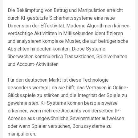
Die Bekämpfung von Betrug und Manipulation erreicht
durch KI-gestützte Sicherheitssysteme eine neue
Dimension der Effektivität. Moderne Algorithmen können
verdächtige Aktivitäten in Millisekunden identifizieren
und analysieren komplexe Muster, die auf betrügerische
Absichten hindeuten könnten. Diese Systeme
überwachen kontinuierlich Transaktionen, Spielverhalten
und Account-Aktivitäten.
Für den deutschen Markt ist diese Technologie
besonders wertvoll, da sie hilft, das Vertrauen in Online-
Glücksspiele zu stärken und die Integrität der Spiele zu
gewährleisten. KI-Systeme können beispielsweise
erkennen, wenn mehrere Accounts von derselben IP-
Adresse aus ungewöhnliche Gewinnmuster aufweisen
oder wenn Spieler versuchen, Bonussysteme zu
manipulieren.