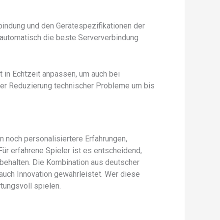
rbindung und den Gerätespezifikationen der
I automatisch die beste Serververbindung
t in Echtzeit anpassen, um auch bei
iner Reduzierung technischer Probleme um bis
n noch personalisiertere Erfahrungen,
ür erfahrene Spieler ist es entscheidend,
n behalten. Die Kombination aus deutscher
 auch Innovation gewährleistet. Wer diese
tungsvoll spielen.