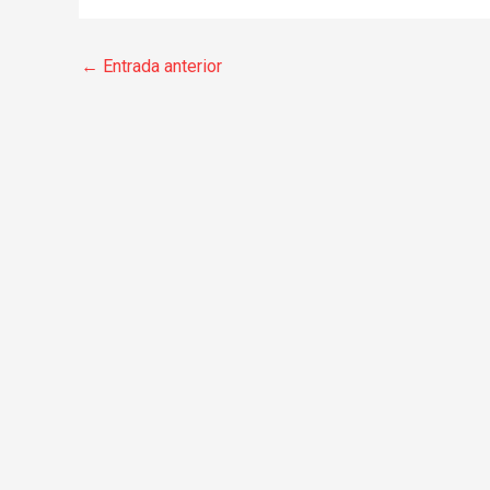
←
Entrada anterior