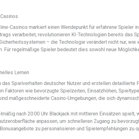
e-Casinos
 Online-Casinos markiert einen Wendepunkt für erfahrene Spieler 
gs verarbeitet, revolutionieren KI-Technologien bereits das Sp
 Sicherheitssystemen – die Technologie verändert nicht nur, wie 
en. Für regelmäßige Spieler bedeutet dies sowohl neue Möglichk
nelles Lernen
das Spielverhalten deutscher Nutzer und erstellen detaillierte P
n Faktoren wie bevorzugte Spielzeiten, Einsatzhöhen, Spieltyp
sind maßgeschneiderte Casino-Umgebungen, die sich dynamisch 
elmäßig nach 20:00 Uhr Blackjack mit mittleren Einsätzen spielt,
utzeroberfläche anpassen, um schnelleren Zugang zu bevorzugt
 Bonusangebote zu personalisieren und Spielempfehlungen zu op