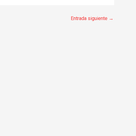
Entrada siguiente
→