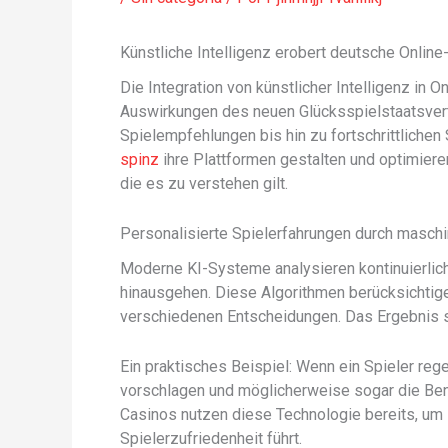
Künstliche Intelligenz erobert deutsche Onlin
Die Integration von künstlicher Intelligenz in
Auswirkungen des neuen Glücksspielstaatsvertra
Spielempfehlungen bis hin zu fortschrittlichen
spinz
ihre Plattformen gestalten und optimier
die es zu verstehen gilt.
Personalisierte Spielerfahrungen durch maschi
Moderne KI-Systeme analysieren kontinuierlich 
hinausgehen. Diese Algorithmen berücksichtige
verschiedenen Entscheidungen. Das Ergebnis 
Ein praktisches Beispiel: Wenn ein Spieler reg
vorschlagen und möglicherweise sogar die Ben
Casinos nutzen diese Technologie bereits, um
Spielerzufriedenheit führt.