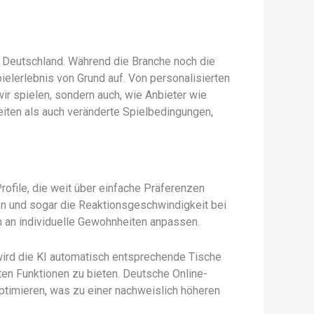
in Deutschland. Während die Branche noch die
ielerlebnis von Grund auf. Von personalisierten
wir spielen, sondern auch, wie Anbieter wie
eiten als auch veränderte Spielbedingungen,
rofile, die weit über einfache Präferenzen
en und sogar die Reaktionsgeschwindigkeit bei
an individuelle Gewohnheiten anpassen.
 wird die KI automatisch entsprechende Tische
en Funktionen zu bieten. Deutsche Online-
timieren, was zu einer nachweislich höheren