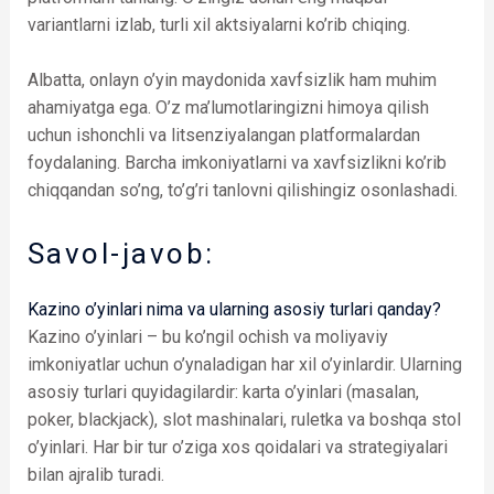
variantlarni izlab, turli xil aktsiyalarni ko’rib chiqing.
Albatta, onlayn o’yin maydonida xavfsizlik ham muhim
ahamiyatga ega. O’z ma’lumotlaringizni himoya qilish
uchun ishonchli va litsenziyalangan platformalardan
foydalaning. Barcha imkoniyatlarni va xavfsizlikni ko’rib
chiqqandan so’ng, to’g’ri tanlovni qilishingiz osonlashadi.
Savol-javob:
Kazino o’yinlari nima va ularning asosiy turlari qanday?
Kazino o’yinlari – bu ko’ngil ochish va moliyaviy
imkoniyatlar uchun o’ynaladigan har xil o’yinlardir. Ularning
asosiy turlari quyidagilardir: karta o’yinlari (masalan,
poker, blackjack), slot mashinalari, ruletka va boshqa stol
o’yinlari. Har bir tur o’ziga xos qoidalari va strategiyalari
bilan ajralib turadi.