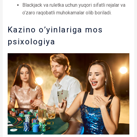
Blackjack va ruletka uchun yuqori sifatli rejalar va
o’zaro raqobatli muhokamalar olib boriladi.
Kazino o’yinlariga mos
psixologiya