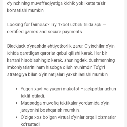
o’yinchining muvaffaqiyatiga kichik yoki katta ta’sir
ko’rsatishi mumkin.
Looking for fairness? Try
1xbet uzbek tilida apk
—
certified games and secure payments.
Blackjack o’ynashda ehtiyotkorlik zarur. O’yinchilar o’yin
ichida qaratilgan qarorlar qabul qilishi kerak. Har bir
kartani hisoblashingiz kerak, shuningdek, dushmanning
imkoniyatlarini ham hisobga olish muhimdir. To’g’ri
strategiya bilan o’yin natijalari yaxshilanishi mumkin.
Yuqori xavf va yuqori mukofot – jackpotlar uchun
taklif etiladi.
Maqsadga muvofiq taktikalar yordamida o’yin
jarayonini boshqarish mumkin.
O’ziga xos bo’lgan virtual o’yinlar orqali xizmatlar
ko’rsatadi.