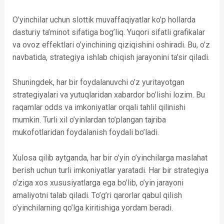
O’yinchilar uchun slottik muvaffaqiyatlar ko’p hollarda
dasturiy ta’minot sifatiga bog’liq. Yuqori sifatli grafikalar
va ovoz effektlari o’yinchining qiziqishini oshiradi. Bu, o’z
navbatida, strategiya ishlab chiqish jarayonini ta’sir qiladi.
Shuningdek, har bir foydalanuvchi o’z yuritayotgan
strategiyalari va yutuqlaridan xabardor bo’lishi lozim. Bu
raqamlar odds va imkoniyatlar orqali tahlil qilinishi
mumkin. Turli xil o’yinlardan to’plangan tajriba
mukofotlaridan foydalanish foydali bo’ladi.
Xulosa qilib aytganda, har bir o’yin o’yinchilarga maslahat
berish uchun turli imkoniyatlar yaratadi. Har bir strategiya
o’ziga xos xususiyatlarga ega bo’lib, o’yin jarayoni
amaliyotni talab qiladi. To’g’ri qarorlar qabul qilish
o’yinchilarning qo’lga kiritishiga yordam beradi.