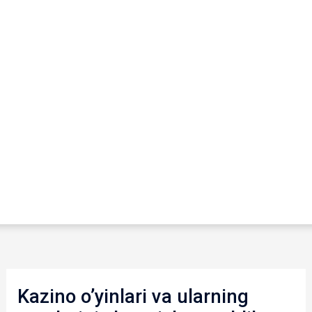
Kazino o’yinlari va ularning