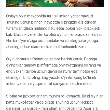
Onlayn o’yin maydonida turli xil imkoniyatlar mavjud,
shuning uchun birinchi navbatda o’zingizni qiziqtirgan
turlarni aniqlash muhimdir. Ruletka, poker yoki blackjack
kabi klassik variantlar ko’plab o’yinchilar orasida mashhur.
Har bir o’yin o’ziga xos qoidalar va strategiyalarga ega,
shuning uchun ularni mukammal tushunish zarur.
O’yin dasturiy ta’minotiga e’tibor berish kerak. Boshqa
o’yinchilar qanday platformada o’ynayotganini so’rang va
eng yaxshi tajriba uchun qaysi dasturiy ta’minotga ega
ekanligini bilib oling. Eng yaxshi o’yinlar keng ko’lamli
imkoniyatlar va yuqori sifat darajasini taqdim etadi.
Slotlar va jackpotlar ham muhim rol o’ynaydi. Ba’zi o’yinlar
katta mukofotlar va’da qiladi, shuning uchun jackpot
darajalari va ularga kirish shartlarini o’rganing. Agar siz