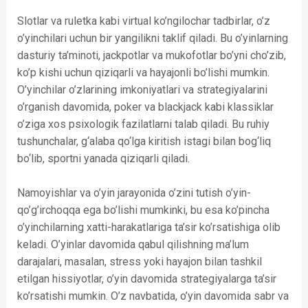
Slotlar va ruletka kabi virtual ko’ngilochar tadbirlar, o’z
o’yinchilari uchun bir yangilikni taklif qiladi. Bu o’yinlarning
dasturiy ta’minoti, jackpotlar va mukofotlar bo’yni cho’zib,
ko’p kishi uchun qiziqarli va hayajonli bo’lishi mumkin.
O’yinchilar o’zlarining imkoniyatlari va strategiyalarini
o’rganish davomida, poker va blackjack kabi klassiklar
o’ziga xos psixologik fazilatlarni talab qiladi. Bu ruhiy
tushunchalar, g‘alaba qo‘lga kiritish istagi bilan bog‘liq
bo‘lib, sportni yanada qiziqarli qiladi.
Namoyishlar va o’yin jarayonida o’zini tutish o’yin-
qo’g’irchoqqa ega bo’lishi mumkinki, bu esa ko’pincha
o’yinchilarning xatti-harakatlariga ta’sir ko’rsatishiga olib
keladi. O’yinlar davomida qabul qilishning ma’lum
darajalari, masalan, stress yoki hayajon bilan tashkil
etilgan hissiyotlar, o’yin davomida strategiyalarga ta’sir
ko’rsatishi mumkin. O’z navbatida, o’yin davomida sabr va