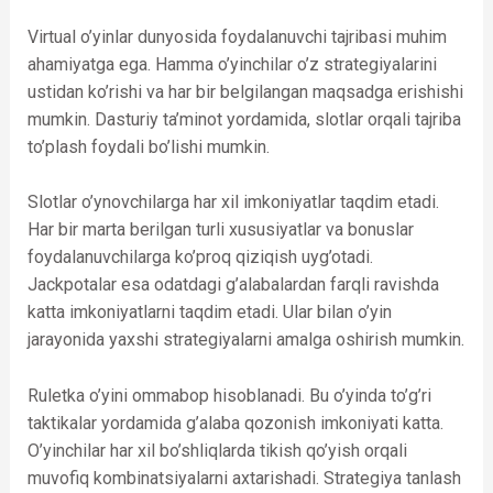
Virtual o’yinlar dunyosida foydalanuvchi tajribasi muhim
ahamiyatga ega. Hamma o’yinchilar o’z strategiyalarini
ustidan ko’rishi va har bir belgilangan maqsadga erishishi
mumkin. Dasturiy ta’minot yordamida, slotlar orqali tajriba
to’plash foydali bo’lishi mumkin.
Slotlar o’ynovchilarga har xil imkoniyatlar taqdim etadi.
Har bir marta berilgan turli xususiyatlar va bonuslar
foydalanuvchilarga ko’proq qiziqish uyg’otadi.
Jackpotalar esa odatdagi g’alabalardan farqli ravishda
katta imkoniyatlarni taqdim etadi. Ular bilan o’yin
jarayonida yaxshi strategiyalarni amalga oshirish mumkin.
Ruletka o’yini ommabop hisoblanadi. Bu o’yinda to’g’ri
taktikalar yordamida g’alaba qozonish imkoniyati katta.
O’yinchilar har xil bo’shliqlarda tikish qo’yish orqali
muvofiq kombinatsiyalarni axtarishadi. Strategiya tanlash