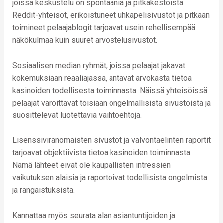
joissa keskustelu on spontaania ja pitkäkestoista.
Reddit-yhteisöt, erikoistuneet uhkapelisivustot ja pitkään
toimineet pelaajablogit tarjoavat usein rehellisempää
näkökulmaa kuin suuret arvostelusivustot.
Sosiaalisen median ryhmät, joissa pelaajat jakavat
kokemuksiaan reaaliajassa, antavat arvokasta tietoa
kasinoiden todellisesta toiminnasta. Näissä yhteisöissä
pelaajat varoittavat toisiaan ongelmallisista sivustoista ja
suosittelevat luotettavia vaihtoehtoja.
Lisenssiviranomaisten sivustot ja valvontaelinten raportit
tarjoavat objektiivista tietoa kasinoiden toiminnasta.
Nämä lähteet eivät ole kaupallisten intressien
vaikutuksen alaisia ja raportoivat todellisista ongelmista
ja rangaistuksista.
Kannattaa myös seurata alan asiantuntijoiden ja