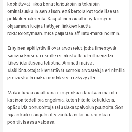
keskittyvät liikaa bonustarjouksiin ja teknisiin
ominaisuuksiin sen sijaan, että kertoisivat todellisesta
pelikokemuksesta. Kaupallinen sisältö pyrkii myös
ohjaamaan lukijaa tiettyjen linkkien kautta
rekisteröitymään, mikä paljastaa affiliate-markkinoinnin.
Erityisen epäilyttäviä ovat arvostelut, jotka ilmestyvät
samanaikaisesti useille eri alustoille identtisenä tai
lähes identtisenä tekstinä. Ammattimaiset
sisällöntuottajat kierrättävät samoja arvosteluja eri nimillä
ja sivustoilla maksimoidakseen näkyvyyttä.
Maksetussa sisällössä ei myöskään koskaan mainita
kasinon todellisia ongelmia, kuten hitaita kotiutuksia,
epäselviä bonusehtoja tai asiakaspalvelun puutteita. Sen
sijaan kaikki ongelmat sivuutetaan tai ne esitetään
positiivisessa valossa.