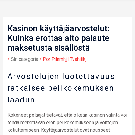
Kasinon käyttäjäarvostelut:
Kuinka erottaa aito palaute
maksetusta sisällöstä
/
Sin categoría
/ Por
Pjlnrnhjjl Tvahiiikj
Arvostelujen luotettavuus
ratkaisee pelikokemuksen
laadun
Kokeneet pelaajat tietävät, että oikean kasinon valinta voi
tehdä merkittävän eron pelikokemukseen ja voittojen
kotiuttamiseen. Käyttäjäarvostelut ovat nousseet