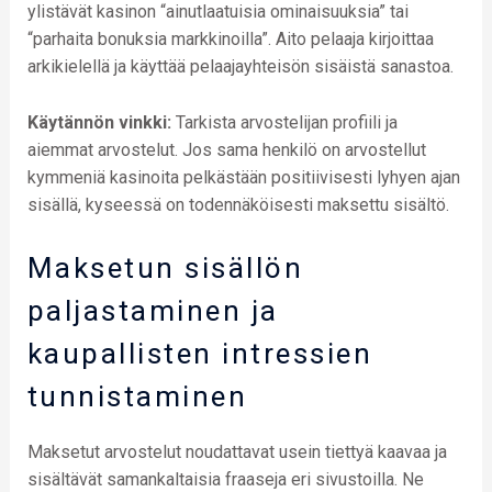
ylistävät kasinon “ainutlaatuisia ominaisuuksia” tai
“parhaita bonuksia markkinoilla”. Aito pelaaja kirjoittaa
arkikielellä ja käyttää pelaajayhteisön sisäistä sanastoa.
Käytännön vinkki:
Tarkista arvostelijan profiili ja
aiemmat arvostelut. Jos sama henkilö on arvostellut
kymmeniä kasinoita pelkästään positiivisesti lyhyen ajan
sisällä, kyseessä on todennäköisesti maksettu sisältö.
Maksetun sisällön
paljastaminen ja
kaupallisten intressien
tunnistaminen
Maksetut arvostelut noudattavat usein tiettyä kaavaa ja
sisältävät samankaltaisia fraaseja eri sivustoilla. Ne