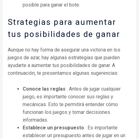
posible para ganar el bote.
Strategias para aumentar
tus posibilidades de ganar
Aunque no hay forma de asegurar una victoria en los
juegos de azar, hay algunas estrategias que pueden
ayudarte a aumentar tus posibilidades de ganar. A
continuación, te presentamos algunas sugerencias:
Conoce las reglas
: Antes de jugar cualquier
juego, es importante conocer sus reglas y
mecánicas. Esto te permitirá entender cómo
funcionan los juegos y tomar decisiones
informadas.
Establece un presupuesto
: Es importante
establecer un presupuesto antes de jugar en un