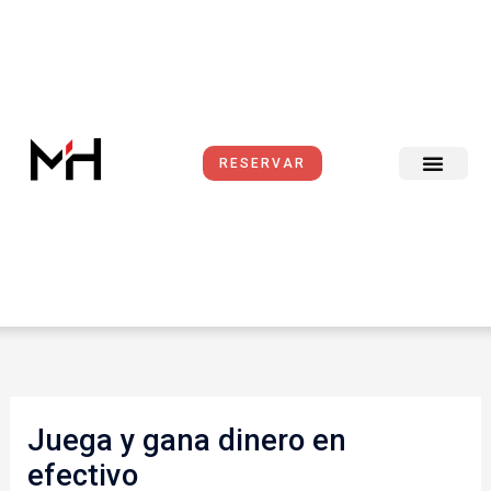
Ir
al
contenido
RESERVAR
Juega y gana dinero en
efectivo