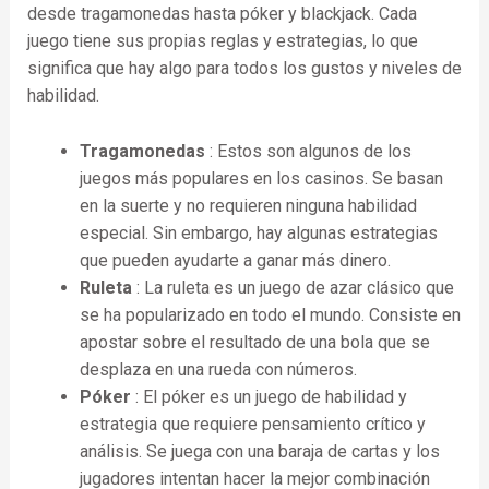
desde tragamonedas hasta póker y blackjack. Cada
juego tiene sus propias reglas y estrategias, lo que
significa que hay algo para todos los gustos y niveles de
habilidad.
Tragamonedas
: Estos son algunos de los
juegos más populares en los casinos. Se basan
en la suerte y no requieren ninguna habilidad
especial. Sin embargo, hay algunas estrategias
que pueden ayudarte a ganar más dinero.
Ruleta
: La ruleta es un juego de azar clásico que
se ha popularizado en todo el mundo. Consiste en
apostar sobre el resultado de una bola que se
desplaza en una rueda con números.
Póker
: El póker es un juego de habilidad y
estrategia que requiere pensamiento crítico y
análisis. Se juega con una baraja de cartas y los
jugadores intentan hacer la mejor combinación