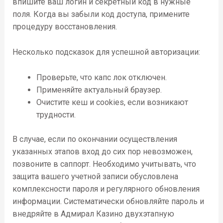
впишите ваш логин и секретный код в нужные
поля. Когда вы забыли код доступа, примените
процедуру восстановления.
Несколько подсказок для успешной авторизации:
Проверьте, что капс лок отключен.
Применяйте актуальный браузер.
Очистите кеш и cookies, если возникают
трудности.
В случае, если по окончании осуществления
указанных этапов вход до сих пор невозможен,
позвоните в саппорт. Необходимо учитывать, что
защита вашего учетной записи обусловлена
комплексности пароля и регулярного обновления
информации. Систематически обновляйте пароль и
внедряйте в Адмирал Казино двухэтапную