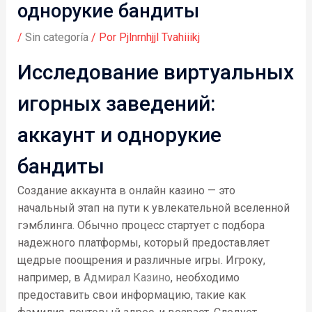
однорукие бандиты
/
Sin categoría
/ Por
Pjlnrnhjjl Tvahiiikj
Исследование виртуальных
игорных заведений:
аккаунт и однорукие
бандиты
Создание аккаунта в онлайн казино — это
начальный этап на пути к увлекательной вселенной
гэмблинга. Обычно процесс стартует с подбора
надежного платформы, который предоставляет
щедрые поощрения и различные игры. Игроку,
например, в
Адмирал Казино
, необходимо
предоставить свои информацию, такие как