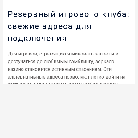
Резервный игрового клуба:
свежие адреса для
подключения
Для игроков, стремящихся миновать запреты и
достучаться до любимым гэмблингу, зеркало
казино становится истинным спасением. Эти
альтернативные адреса позволяют легко войти на
сайт, даже если основной домен заблокирован.
Следует учитывать, что копии сайтов целиком
дублируют возможности главного сайта,
обеспечивая сохранность все профили и денежные
средства клиентов.
Эксплуатация альтернативных ссылок не требует