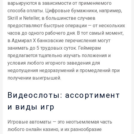
варьируются в зависимости от применяемого
способа оплаты. Цифровые бумажники, например,
Skrill и Neteller, в большинстве случаев
предоставляют быстрые операции — от нескольких
часов до одного рабочего дня. В тот самый момент,
в Адмирал Х банковские перечисления могут
занимать до 5 трудовых суток. Геймерам
предлагается тщательно изучать положения и
условия любого игорного заведения для
недопущения недоразумений и промедлений при
получении выигрышей.
Видеослоты: ассортимент
и виды игр
Игровые автоматы — это неотъемлемая часть
любого онлайн казино, и их разнообразие