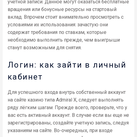
учетной записи. Данное могут оказаться бесплатные
вращения или бонусные ресурсы на стартовый
вклад. Впрочем стоит внимательно просмотреть с
условиями их использования: зачастую они
содержат требования по ставкам, которые
необходимо выполнить прежде, чем выигрыши
станут возможными для снятия.
Логин: как зайти в личный
кабинет
Для успешного входа внутрь собственный аккаунт
на сайте казино типа Admiral X, следует выполнять
ряду лёгким шагам. Прежде всего, проверьте, что у
вас есть активный аккаунт. В случае если вы еще не
зарегистрированы, создайте учетную запись, следуя
указаниям на сайте. Во-очередных, при входе