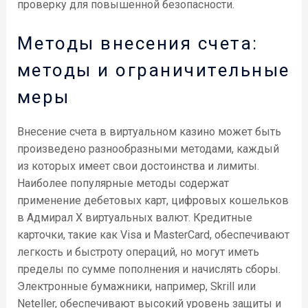
проверку для повышенной безопасности.
Методы внесения счета:
методы и ограничительные
меры
Внесение счета в виртуальном казино может быть
произведено разнообразными методами, каждый
из которых имеет свои достоинства и лимиты.
Наиболее популярные методы содержат
применение дебетовых карт, цифровых кошельков
в Адмирал Х виртуальных валют. Кредитные
карточки, такие как Visa и MasterCard, обеспечивают
легкость и быстроту операций, но могут иметь
пределы по сумме пополнения и начислять сборы.
Электронные бумажники, например, Skrill или
Neteller, обеспечивают высокий уровень защиты и