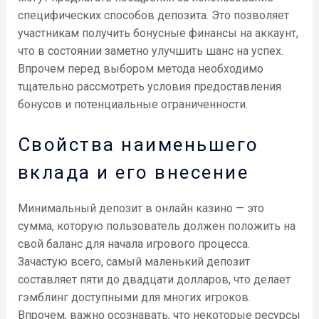
специфических способов депозита. Это позволяет
участникам получить бонусные финансы на аккаунт,
что в состоянии заметно улучшить шанс на успех.
Впрочем перед выбором метода необходимо
тщательно рассмотреть условия предоставления
бонусов и потенциальные ограниченности.
Свойства наименьшего
вклада и его внесение
Минимальный депозит в онлайн казино — это
сумма, которую пользователь должен положить на
свой баланс для начала игрового процесса.
Зачастую всего, самый маленький депозит
составляет пяти до двадцати долларов, что делает
гэмблинг доступными для многих игроков.
Впрочем, важно осознавать, что некоторые ресурсы