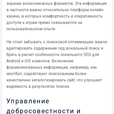
экранах всевозможных форматов. Эта информация
в частности важно относительно платформ онлайн
казино, в которых комфортность и оперативность
доступа к играм прямо сказываются на
пользовательском опыте.
Не стоит забывать о поисковой оптимизации: важно
адаптировать содержание под вокальный поиск и
брать в расчет особенности локального SEO для
Android и iOS клиентов. Включение
формализованных информации, например, как
мостбет, содействует поисковикам более
качественно каталогизировать сайт, что улучшает
видимость в результатах поиска.
Управление
добросовестности и