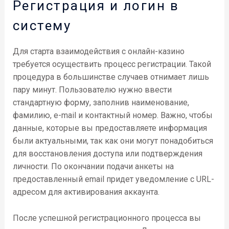
Регистрация и логин в
систему
Для старта взаимодействия с онлайн-казино
требуется осуществить процесс регистрации. Такой
процедура в большинстве случаев отнимает лишь
пару минут. Пользователю нужно ввести
стандартную форму, заполнив наименование,
фамилию, e-mail и контактный номер. Важно, чтобы
данные, которые вы предоставляете информация
были актуальными, так как они могут понадобиться
для восстановления доступа или подтверждения
личности. По окончании подачи анкеты на
предоставленный email придет уведомление с URL-
адресом для активирования аккаунта.
После успешной регистрационного процесса вы