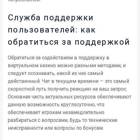
Служба поддержки
пользователей: как
обратиться за поддержкой
Обратиться за содействием в поддержку в
виртуальном казино можно разными методами, и
следует осознавать, какой из них самый
действенный. Чат в текущем времени — это самый
скоростной путь получить реакцию на ваш запрос.
Основная часть актуальных ресурсов обеспечивают
данную возможность круглосуточно, что
обеспечивает игрокам незамедлительно
разбираться с вопросами, будь то техничеcкие
неисправности или вопросы по бонусам.