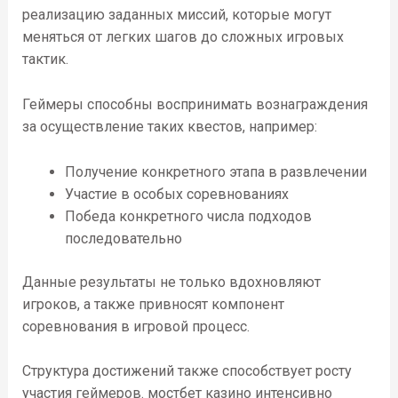
реализацию заданных миссий, которые могут
меняться от легких шагов до сложных игровых
тактик.
Геймеры способны воспринимать вознаграждения
за осуществление таких квестов, например:
Получение конкретного этапа в развлечении
Участие в особых соревнованиях
Победа конкретного числа подходов
последовательно
Данные результаты не только вдохновляют
игроков, а также привносят компонент
соревнования в игровой процесс.
Структура достижений также способствует росту
участия геймеров. мостбет казино интенсивно