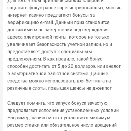
Для того чтобы привлечь свежих юзеров и
зацепить фокус ранее зарегистрированных, многие
интернет-казино предлагают бонусы за
верификацию e-mail. Данный приз становится
достижимым по завершении подтверждения
адреса электронной почты, которое не только
увеличивает безопасность учетной записи, но и
предоставляет доступ к специальным
предложениям. В как правило, такой бонус
способен достигать от 5 до 20 долларов или аналог
в альтернативной валютной системе. Данные
средства можно использовать для беттинга на
различные слоты, повышая шансы на джекпот.
Следует помнить, что запуск бонуса зачастую
предполагает исполнения установленных условий.
Например, казино может установить минимум
размер ставки или обязательное число вращений