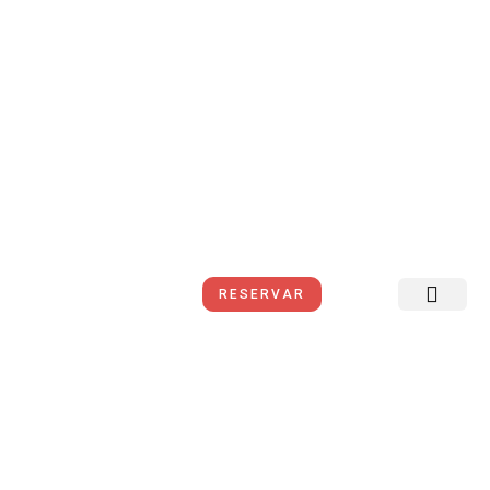
RESERVAR
Reservas Online
Sobre Nosotros
Condiciones del Servicio