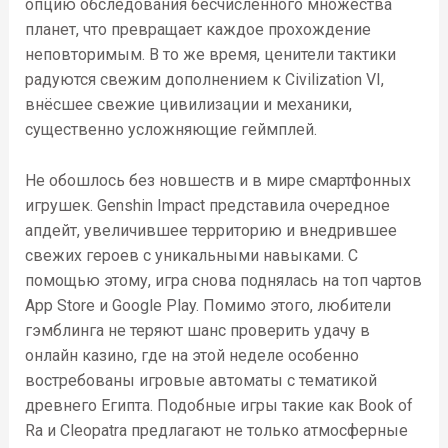
опцию обследования бесчисленного множества
планет, что превращает каждое прохождение
неповторимым. В то же время, ценители тактики
радуются свежим дополнением к Civilization VI,
внёсшее свежие цивилизации и механики,
существенно усложняющие геймплей.
Не обошлось без новшеств и в мире смартфонных
игрушек. Genshin Impact представила очередное
апдейт, увеличившее территорию и внедрившее
свежих героев с уникальными навыками. С
помощью этому, игра снова поднялась на топ чартов
App Store и Google Play. Помимо этого, любители
гэмблинга не теряют шанс проверить удачу в
онлайн казино, где на этой неделе особенно
востребованы игровые автоматы с тематикой
древнего Египта. Подобные игры такие как Book of
Ra и Cleopatra предлагают не только атмосферные