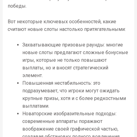
победы.
Вот некоторые ключевых особенностей, какие
считают новые слоты настолько притягательными:
Захватывающие призовые раунды: многие
новые слоты предлагают сложные бонусные
игры, которые не только повышают
выплаты, но и вносят стратегический
элемент.
Повышенная нестабильность: это
подразумевает, что игроки могут ожидать
крупные призы, хотя и с более редкостными
выплатами.
Новаторские изобразительные подходы:
современные аппараты поражают
воображение своей графической частью,
создавая обстановку полного вовлечения.