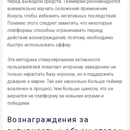
перед выводом средств. Геймерам рекомендуется
внимательно изучать положения применения
бонуса, чтобы избежать негативных последствий.
Помимо этого следует заметить, что некоторые
платформы способны ограничивать период
действия вознаграждения, поэтому необходимо
быстро использовать оффер.
Эта методика стимулирования активности
пользователей помогает игорному заведению не
только нарастить базу игроков, но и поддержать
доверие к марке. Так как насколько больше геймер
вовлечен в процесс, тем больше шансов, что он
вернется на платформу за новыми играми и
победами.
Вознаграждения за