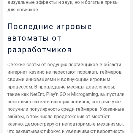
визуальные эффекты и звук, но и богатые призы
для новичков.
Последние игровые
автоматы от
разработчиков
Свежие слоты от ведущих поставщиков в области
интернет-казино не перестают поражать геймеров
своими инновациями и волнующим игровым
процессом. В прошедшие месяцы девелоперы,
такие как NetEnt, Play’n GO и Microgaming, выпустили
несколько захватывающих новинок, которые уже
получили популярность среди геймеров. Указанные
забавы, в том числе предложения от мостбет
казино, демонстрируют неповторимые механизмы,
что захватывают фокус и увеличивают вероятность