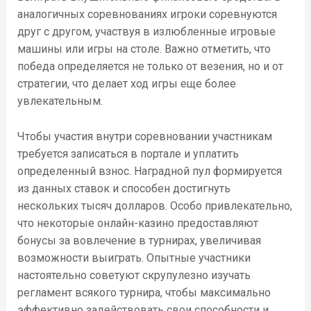
аналогичных соревнованиях игроки соревнуются
друг с другом, участвуя в излюбленные игровые
машины или игры на столе. Важно отметить, что
победа определяется не только от везения, но и от
стратегии, что делает ход игры еще более
увлекательным.
Чтобы участия внутри соревновании участникам
требуется записаться в портале и уплатить
определенный взнос. Наградной пул формируется
из данных ставок и способен достигнуть
нескольких тысяч долларов. Особо привлекательно,
что некоторые онлайн-казино предоставляют
бонусы за вовлечение в турнирах, увеличивая
возможности выиграть. Опытные участники
настоятельно советуют скрупулезно изучать
регламент всякого турнира, чтобы максимально
эффективно задействовать свои способности и