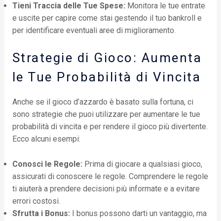
Tieni Traccia delle Tue Spese:
Monitora le tue entrate
e uscite per capire come stai gestendo il tuo bankroll e
per identificare eventuali aree di miglioramento.
Strategie di Gioco: Aumenta
le Tue Probabilità di Vincita
Anche se il gioco d’azzardo è basato sulla fortuna, ci
sono strategie che puoi utilizzare per aumentare le tue
probabilità di vincita e per rendere il gioco più divertente.
Ecco alcuni esempi:
Conosci le Regole:
Prima di giocare a qualsiasi gioco,
assicurati di conoscere le regole. Comprendere le regole
ti aiuterà a prendere decisioni più informate e a evitare
errori costosi.
Sfrutta i Bonus:
I bonus possono darti un vantaggio, ma