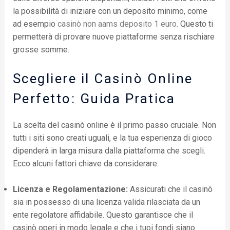
la possibilità di iniziare con un deposito minimo, come
ad esempio
casinò non aams deposito 1 euro
. Questo ti
permetterà di provare nuove piattaforme senza rischiare
grosse somme.
Scegliere il Casinò Online
Perfetto: Guida Pratica
La scelta del casinò online è il primo passo cruciale. Non
tutti i siti sono creati uguali, e la tua esperienza di gioco
dipenderà in larga misura dalla piattaforma che scegli.
Ecco alcuni fattori chiave da considerare:
Licenza e Regolamentazione:
Assicurati che il casinò
sia in possesso di una licenza valida rilasciata da un
ente regolatore affidabile. Questo garantisce che il
casinò operi in modo legale e che i tuoi fondi siano