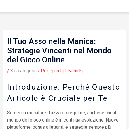
Il Tuo Asso nella Manica:
Strategie Vincenti nel Mondo
del Gioco Online
/
Sin categoría
/ Por
Pjlnrnhjjl Tvahiiikj
Introduzione: Perché Questo
Articolo è Cruciale per Te
Se sei un giocatore d’azzardo regolare, sai bene che il
mondo del gioco online è in continua evoluzione. Nuove
piattaforme, bonus allettanti, e strategie sempre più