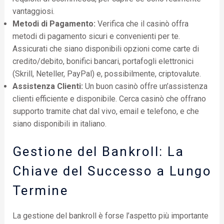
vantaggiosi.
Metodi di Pagamento:
Verifica che il casinò offra
metodi di pagamento sicuri e convenienti per te.
Assicurati che siano disponibili opzioni come carte di
credito/debito, bonifici bancari, portafogli elettronici
(Skrill, Neteller, PayPal) e, possibilmente, criptovalute.
Assistenza Clienti:
Un buon casinò offre un’assistenza
clienti efficiente e disponibile. Cerca casinò che offrano
supporto tramite chat dal vivo, email e telefono, e che
siano disponibili in italiano.
Gestione del Bankroll: La
Chiave del Successo a Lungo
Termine
La gestione del bankroll è forse l’aspetto più importante