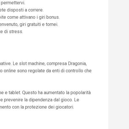
 permettervi.
te disposti a correre.
ite come attivano i giri bonus.
enuto, giri gratuiti e tornei.
e di stress.
rmative. Le slot machine, compresa Dragonia,
co online sono regolate da enti di controllo che
e e tablet. Questo ha aumentato la popolarità
 e prevenire la dipendenza dal gioco. Le
imento con la protezione dei giocatori.