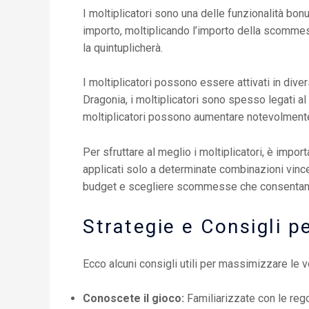
I moltiplicatori sono una delle funzionalità bon
importo, moltiplicando l’importo della scommess
la quintuplicherà.
I moltiplicatori possono essere attivati in divers
Dragonia, i moltiplicatori sono spesso legati a
moltiplicatori possono aumentare notevolmente 
Per sfruttare al meglio i moltiplicatori, è impor
applicati solo a determinate combinazioni vincen
budget e scegliere scommesse che consentano d
Strategie e Consigli p
Ecco alcuni consigli utili per massimizzare le v
Conoscete il gioco:
Familiarizzate con le rego