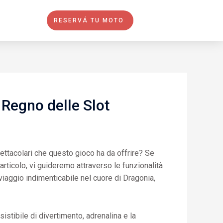
RESERVÁ TU MOTO
 Regno delle Slot
ettacolari che questo gioco ha da offrire? Se
rticolo, vi guideremo attraverso le funzionalità
 viaggio indimenticabile nel cuore di Dragonia,
stibile di divertimento, adrenalina e la