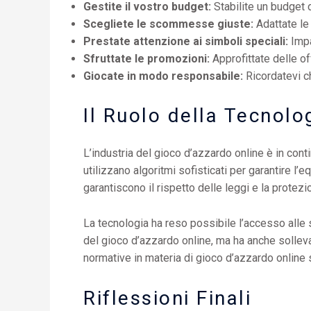
Gestite il vostro budget:
Stabilite un budget 
Scegliete le scommesse giuste:
Adattate le 
Prestate attenzione ai simboli speciali:
Impa
Sfruttate le promozioni:
Approfittate delle of
Giocate in modo responsabile:
Ricordatevi c
Il Ruolo della Tecnol
L’industria del gioco d’azzardo online è in con
utilizzano algoritmi sofisticati per garantire l’
garantiscono il rispetto delle leggi e la protez
La tecnologia ha reso possibile l’accesso alle
del gioco d’azzardo online, ma ha anche solleva
normative in materia di gioco d’azzardo online s
Riflessioni Finali