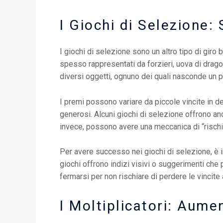
I Giochi di Selezione: 
I giochi di selezione sono un altro tipo di giro
spesso rappresentati da forzieri, uova di drago 
diversi oggetti, ognuno dei quali nasconde un 
I premi possono variare da piccole vincite in dena
generosi. Alcuni giochi di selezione offrono anch
invece, possono avere una meccanica di “rischio
Per avere successo nei giochi di selezione, è i
giochi offrono indizi visivi o suggerimenti che 
fermarsi per non rischiare di perdere le vincite
I Moltiplicatori: Aume