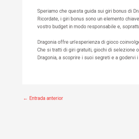
Speriamo che questa guida sui giri bonus di Drag
Ricordate, i giri bonus sono un elemento chiave p
vostro budget in modo responsabile e, soprattut
Dragonia offre un’esperienza di gioco coinvolg
Che si tratti di giri gratuiti, giochi di selezion
Dragonia, a scoprire i suoi segreti e a godervi i
←
Entrada anterior