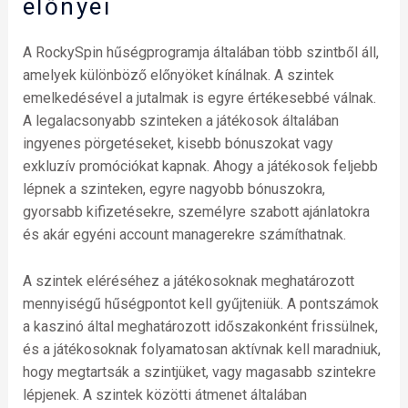
előnyei
A RockySpin hűségprogramja általában több szintből áll,
amelyek különböző előnyöket kínálnak. A szintek
emelkedésével a jutalmak is egyre értékesebbé válnak.
A legalacsonyabb szinteken a játékosok általában
ingyenes pörgetéseket, kisebb bónuszokat vagy
exkluzív promóciókat kapnak. Ahogy a játékosok feljebb
lépnek a szinteken, egyre nagyobb bónuszokra,
gyorsabb kifizetésekre, személyre szabott ajánlatokra
és akár egyéni account managerekre számíthatnak.
A szintek eléréséhez a játékosoknak meghatározott
mennyiségű hűségpontot kell gyűjteniük. A pontszámok
a kaszinó által meghatározott időszakonként frissülnek,
és a játékosoknak folyamatosan aktívnak kell maradniuk,
hogy megtartsák a szintjüket, vagy magasabb szintekre
lépjenek. A szintek közötti átmenet általában