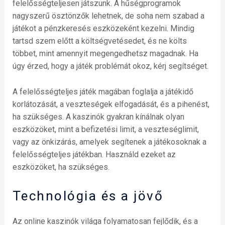
felelősségteljesen játszunk. A hűségprogramok
nagyszerű ösztönzők lehetnek, de soha nem szabad a
játékot a pénzkeresés eszközeként kezelni. Mindig
tartsd szem előtt a költségvetésedet, és ne költs
többet, mint amennyit megengedhetsz magadnak. Ha
úgy érzed, hogy a játék problémát okoz, kérj segítséget.
A felelősségteljes játék magában foglalja a játékidő
korlátozását, a veszteségek elfogadását, és a pihenést,
ha szükséges. A kaszinók gyakran kínálnak olyan
eszközöket, mint a befizetési limit, a veszteséglimit,
vagy az önkizárás, amelyek segítenek a játékosoknak a
felelősségteljes játékban. Használd ezeket az
eszközöket, ha szükséges.
Technológia és a jövő
Az online kaszinók világa folyamatosan fejlődik, és a