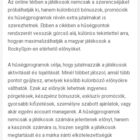
Az online térben a játékosok nemcsak a szerencséjüket
próbálhatják ki, hanem különböző bónuszok, promóciók
és hűségprogramok révén extra jutalmakat is
szerezhetnek. Ebben a cikkben a hűségpontok
rendszerét vesszük górcső alá, különös tekintettel arra,
hogyan maximalizálhatják a magyar játékosok a
RockySpin-en elérhető előnyöket.
A hűségprogramok célja, hogy jutalmazzák a játékosok
aktivitását és lojalitását. Minél többet játszol, annál több
pontot gyűjtesz, amelyek később különböző előnyökre
válthatók. Ezek az előnyök lehetnek ingyenes
pörgetések, készpénz bónuszok, exkluzív promóciók,
gyorsabb kifizetések, személyre szabott ajánlatok, vagy
akár egyéni account managerek. A hűségprogramok
nemcsak a játékosok számára jelentenek előnyt, hanem
a kaszinók számára is, hiszen segítik a játékosok
megtartását és a márka iránti elkötelezettségük