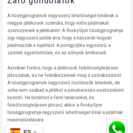
Záró gondolatok
A hűségprogramok nagyszerű lehetőséget kínálnak a
magyar játékosok számára, hogy extra jutalmakat
szerezzenek a játékukért. A RockySpin hűségprogramja
egy nagyszerű példa arra, hogy a kaszinók hogyan
jutalmazzák a lojalitást. A pontgyűjtés egyszerű, a
szintek egyértelműek, és az előnyök értékesek.
Azonban fontos, hogy a játékosok felelősségteljesen
játsszanak, és ne feledkezzenek meg a szórakozásról.
A hűségprogramok nagyszerű ösztönzők lehetnek, de
soha nem szabad a játékot a pénzkeresés eszközeként
kezelni. Ha betartod a fenti tanácsokat, és
felelősségteljesen játszol, akkor a RockySpin
hűségprogramja nagyszerű lehetőséget kínál a jutalmak
maximalizálására.
ES