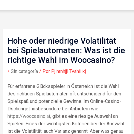
Hohe oder niedrige Volatilität
bei Spielautomaten: Was ist die
richtige Wahl im Woocasino?
/
Sin categoría
/ Por
Pjlnrnhjjl Tvahiiikj
Für erfahrene Glücksspieler in Österreich ist die Wahl
des richtigen Spielautomaten oft entscheidend für den
Spielspaß und potenzielle Gewinne. Im Online-Casino-
Dschungel, insbesondere bei Anbietern wie
https://woocasino.at
, gibt es eine riesige Auswahl an
Spielen. Eines der wichtigsten Kriterien bei der Auswahl
ist die Volatilität, auch Varianz genannt. Aber was genau