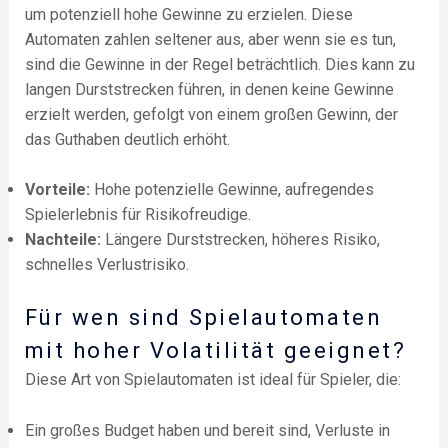
um potenziell hohe Gewinne zu erzielen. Diese
Automaten zahlen seltener aus, aber wenn sie es tun,
sind die Gewinne in der Regel beträchtlich. Dies kann zu
langen Durststrecken führen, in denen keine Gewinne
erzielt werden, gefolgt von einem großen Gewinn, der
das Guthaben deutlich erhöht.
Vorteile:
Hohe potenzielle Gewinne, aufregendes
Spielerlebnis für Risikofreudige.
Nachteile:
Längere Durststrecken, höheres Risiko,
schnelles Verlustrisiko.
Für wen sind Spielautomaten
mit hoher Volatilität geeignet?
Diese Art von Spielautomaten ist ideal für Spieler, die:
Ein großes Budget haben und bereit sind, Verluste in