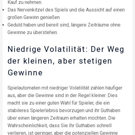
Kauf zu nehmen.
Das Nervenkitzel des Spiels und die Aussicht auf einen
großen Gewinn genießen.
Geduld haben und bereit sind, längere Zeiträume ohne
Gewinne zu überstehen.
Niedrige Volatilität: Der Weg
der kleinen, aber stetigen
Gewinne
Spielautomaten mit niedriger Volatilität zahlen häufiger
aus, aber die Gewinne sind in der Regel kleiner. Dies
macht sie zu einer guten Wahl für Spieler, die ein
stabileres Spielerlebnis bevorzugen und ihr Guthaben
über einen längeren Zeitraum erhalten möchten. Die
Wahrscheinlichkeit, dass Sie Ihr Guthaben schnell
verlieren, ist geringer, aber die potenziellen Gewinne