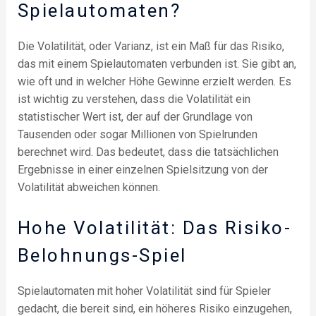
Spielautomaten?
Die Volatilität, oder Varianz, ist ein Maß für das Risiko,
das mit einem Spielautomaten verbunden ist. Sie gibt an,
wie oft und in welcher Höhe Gewinne erzielt werden. Es
ist wichtig zu verstehen, dass die Volatilität ein
statistischer Wert ist, der auf der Grundlage von
Tausenden oder sogar Millionen von Spielrunden
berechnet wird. Das bedeutet, dass die tatsächlichen
Ergebnisse in einer einzelnen Spielsitzung von der
Volatilität abweichen können.
Hohe Volatilität: Das Risiko-
Belohnungs-Spiel
Spielautomaten mit hoher Volatilität sind für Spieler
gedacht, die bereit sind, ein höheres Risiko einzugehen,