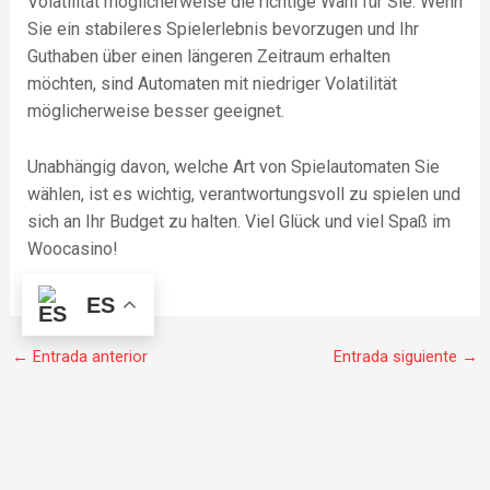
Volatilität möglicherweise die richtige Wahl für Sie. Wenn
Sie ein stabileres Spielerlebnis bevorzugen und Ihr
Guthaben über einen längeren Zeitraum erhalten
möchten, sind Automaten mit niedriger Volatilität
möglicherweise besser geeignet.
Unabhängig davon, welche Art von Spielautomaten Sie
wählen, ist es wichtig, verantwortungsvoll zu spielen und
sich an Ihr Budget zu halten. Viel Glück und viel Spaß im
Woocasino!
ES
←
Entrada anterior
Entrada siguiente
→