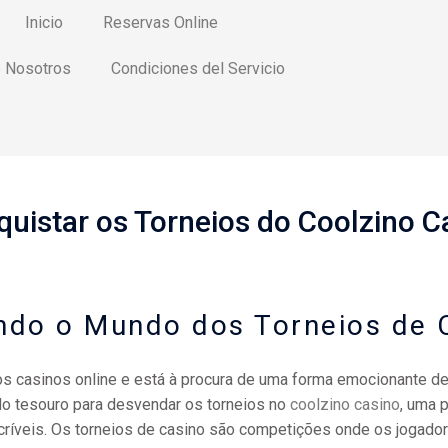
Inicio
Reservas Online
 Nosotros
Condiciones del Servicio
uistar os Torneios do Coolzino C
ndo o Mundo dos Torneios de 
s casinos online e está à procura de uma forma emocionante de
 do tesouro para desvendar os torneios no
coolzino casino
, uma 
incríveis. Os torneios de casino são competições onde os jogado