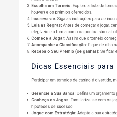
Escolha um Torneio:
Explore a lista de tornei
houver) e os prémios oferecidos.
Inscreva-se:
Siga as instruções para se inscre
Leia as Regras:
Antes de começar a jogar, cer
elegíveis e a forma como os pontos são calcu
Comece a Jogar:
Assim que o torneio começar
Acompanhe a Classificação:
Fique de olho n
Receba o Seu Prémio (se ganhar):
Se ficar 
Dicas Essenciais para
Participar em torneios de casino é divertido, 
Gerencie a Sua Banca:
Defina um orçamento p
Conheça os Jogos:
Familiarize-se com os jog
hipóteses de sucesso.
Jogue com Estratégia:
Adapte a sua estratég