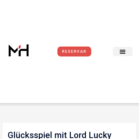
Ir
al
contenido
RESERVAR
Glücksspiel mit Lord Lucky