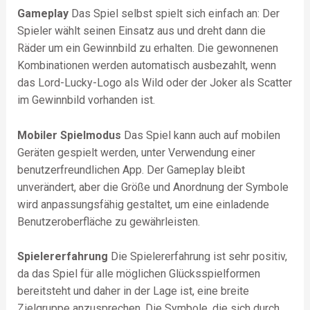
Gameplay
Das Spiel selbst spielt sich einfach an: Der
Spieler wählt seinen Einsatz aus und dreht dann die
Räder um ein Gewinnbild zu erhalten. Die gewonnenen
Kombinationen werden automatisch ausbezahlt, wenn
das Lord-Lucky-Logo als Wild oder der Joker als Scatter
im Gewinnbild vorhanden ist.
Mobiler Spielmodus
Das Spiel kann auch auf mobilen
Geräten gespielt werden, unter Verwendung einer
benutzerfreundlichen App. Der Gameplay bleibt
unverändert, aber die Größe und Anordnung der Symbole
wird anpassungsfähig gestaltet, um eine einladende
Benutzeroberfläche zu gewährleisten.
Spielererfahrung
Die Spielererfahrung ist sehr positiv,
da das Spiel für alle möglichen Glücksspielformen
bereitsteht und daher in der Lage ist, eine breite
Zielgruppe anzusprechen. Die Symbole, die sich durch