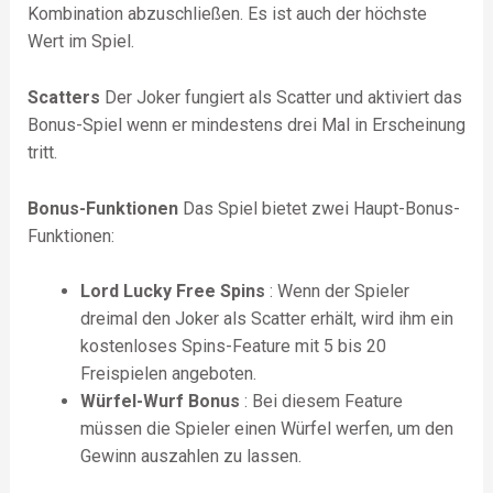
Kombination abzuschließen. Es ist auch der höchste
Wert im Spiel.
Scatters
Der Joker fungiert als Scatter und aktiviert das
Bonus-Spiel wenn er mindestens drei Mal in Erscheinung
tritt.
Bonus-Funktionen
Das Spiel bietet zwei Haupt-Bonus-
Funktionen:
Lord Lucky Free Spins
: Wenn der Spieler
dreimal den Joker als Scatter erhält, wird ihm ein
kostenloses Spins-Feature mit 5 bis 20
Freispielen angeboten.
Würfel-Wurf Bonus
: Bei diesem Feature
müssen die Spieler einen Würfel werfen, um den
Gewinn auszahlen zu lassen.