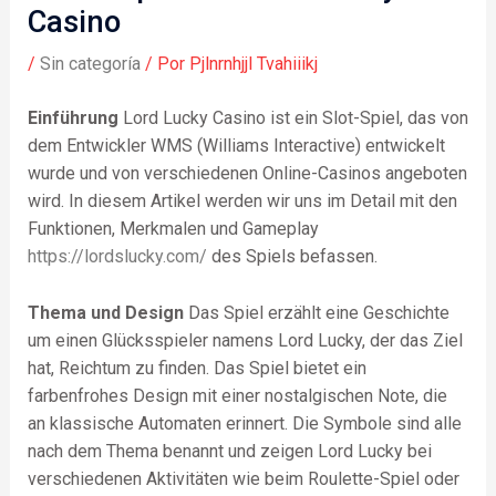
Casino
/
Sin categoría
/ Por
Pjlnrnhjjl Tvahiiikj
Einführung
Lord Lucky Casino ist ein Slot-Spiel, das von
dem Entwickler WMS (Williams Interactive) entwickelt
wurde und von verschiedenen Online-Casinos angeboten
wird. In diesem Artikel werden wir uns im Detail mit den
Funktionen, Merkmalen und Gameplay
https://lordslucky.com/
des Spiels befassen.
Thema und Design
Das Spiel erzählt eine Geschichte
um einen Glücksspieler namens Lord Lucky, der das Ziel
hat, Reichtum zu finden. Das Spiel bietet ein
farbenfrohes Design mit einer nostalgischen Note, die
an klassische Automaten erinnert. Die Symbole sind alle
nach dem Thema benannt und zeigen Lord Lucky bei
verschiedenen Aktivitäten wie beim Roulette-Spiel oder