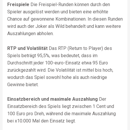
Freispiele
Die Freispiel-Runden können durch den
Spieler ausgelöst werden und bieten eine erhöhte
Chance auf gewonnene Kombinationen. In diesen Runden
wird auch der Joker als Wild behandelt und kann weitere
Auszahlungen abholen.
RTP und Volatilität
Das RTP (Return to Player) des
Spiels beträgt 95,5%, was bedeutet, dass im
Durchschnitt jeder 100-euro-Einsatz etwa 95 Euro
zurückgezahlt wird. Die Volatilität ist mittel bis hoch,
wodurch das Spiel sowohl hohe als auch niedrige
Gewinne bietet.
Einsatzbereich und maximale Auszahlung
Der
Einsatzbereich des Spiels liegt zwischen 1 Cent und
100 Euro pro Dreh, während die maximale Auszahlung
bei x10.000 Mal den Einsatz liegt.