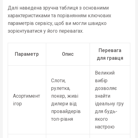
Далі наведена зручна таблиця з основними
характеристиками та порівнянням ключових
параметрів сервісу, щоб ви могли швидко
зорієнтуватися у його перевагах.
Перевага
Параметр
Опис
для гравця
Великий
Слоти,
вибір
рулетка,
дозволяє
Асортимент
покер, живі
знайти
ігор
дилери від
ідеальну гру
провайдерів
для будь-
топ-рівня
якого
настрою