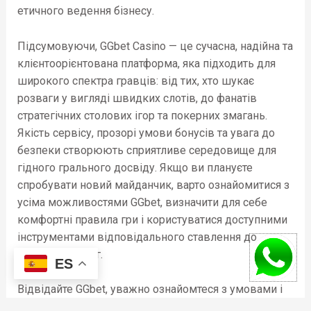
етичного ведення бізнесу.
Підсумовуючи, GGbet Casino — це сучасна, надійна та
клієнтоорієнтована платформа, яка підходить для
широкого спектра гравців: від тих, хто шукає
розваги у вигляді швидких слотів, до фанатів
стратегічних столових ігор та покерних змагань.
Якість сервісу, прозорі умови бонусів та увага до
безпеки створюють сприятливе середовище для
гідного грального досвіду. Якщо ви плануєте
спробувати новий майданчик, варто ознайомитися з
усіма можливостями GGbet, визначити для себе
комфортні правила гри і користуватися доступними
інструментами відповідального ставлення до
азартних розваг.
ES
Відвідайте GGbet, уважно ознайомтеся з умовами і
насолоджуйтеся грою відповідально, адже головна