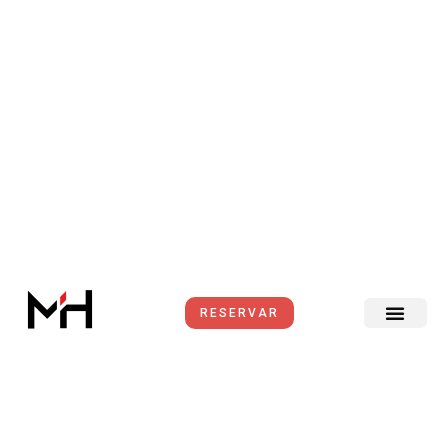
Ir
al
contenido
RESERVAR