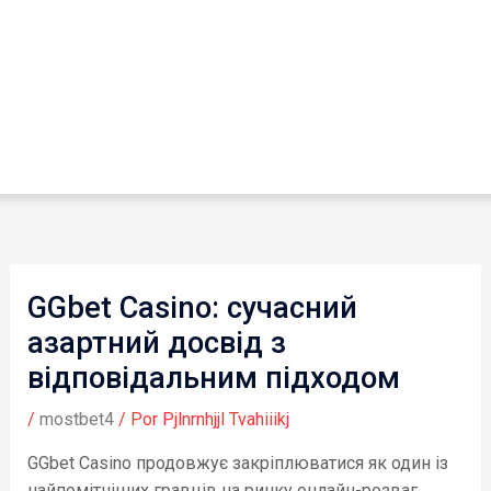
GGbet Casino: сучасний
азартний досвід з
відповідальним підходом
/
mostbet4
/ Por
Pjlnrnhjjl Tvahiiikj
GGbet Casino продовжує закріплюватися як один із
найпомітніших гравців на ринку онлайн-розваг