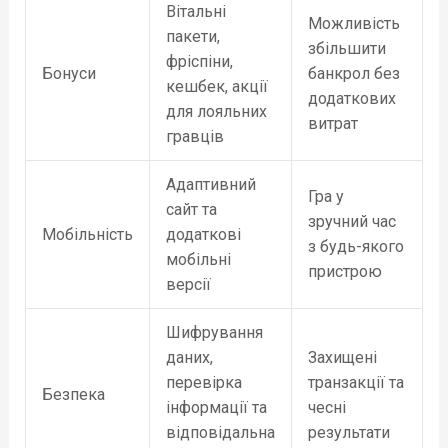
Вітальні
Можливість
пакети,
збільшити
фріспіни,
Бонуси
банкрол без
кешбек, акції
додаткових
для лояльних
витрат
гравців
Адаптивний
Гра у
сайт та
зручний час
Мобільність
додаткові
з будь-якого
мобільні
пристрою
версії
Шифрування
даних,
Захищені
перевірка
транзакції та
Безпека
інформації та
чесні
відповідальна
результати