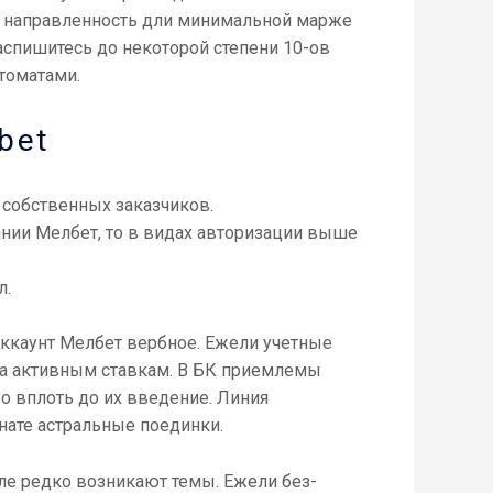
ю направленность дли минимальной марже
аспишитесь до некоторой степени 10-ов
томатами.
bet
 собственных заказчиков.
пании Мелбет, то в видах авторизации выше
л.
аккаунт Мелбет вербное. Ежели учетные
ква активным ставкам. В БК приемлемы
ро вплоть до их введение. Линия
нате астральные поединки.
але редко возникают темы. Ежели без-