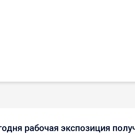
егодня рабочая экспозиция полу