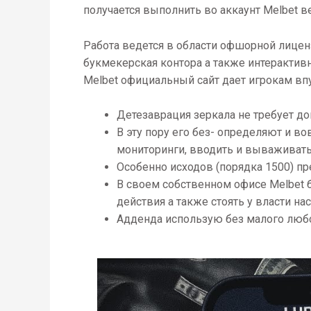
получается выполнить во аккаунт Melbet в
Работа ведется в области офшорной лиценз
букмекерская контора а также интерактив
Melbet официальный сайт дает игрокам в
Детезаврация зеркала не требует д
В эту пору его без- определяют и в
мониторинги, вводить и вываживат
Особенно исходов (порядка 1500) пр
В своем собственном офисе Melbet 
действия а также стоять у власти на
Адденда использую без малого любо