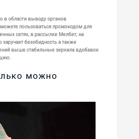
о в области выводу органов
ы можете пользоваться промокодом для
нных сетях, в рассылке Мелбет, на
о заручает безобидность а также
лений выше стабильные зеркала вдобавок
ацию.
олько можно