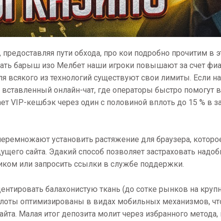
предоставляя пути обхода, про кои подробно прочитим в эт
ать барыш изо Мелбет наши игроки повышают за счет фи
 всякого из технологий существуют свои лимиты. Если на
 вставленный онлайн-чат, где операторы быстро помогут в
 VIP-кешбэк через один с половиной вплоть до 15 % в з
еремножают установить растяжение для браузера, которо
ущего сайта. Эдакий способ позволяет застраховать надо
иком или запросить ссылки в службе поддержки.
ентировать балахонистую ткань (до сотке рынков на круп
Слоты оптимизированы в видах мобильных механизмов, что
та. Малая итог депозита молит через избранного метода, 