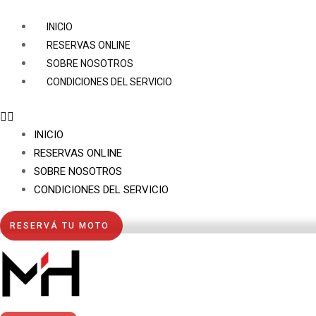
Ir
al
INICIO
contenido
RESERVAS ONLINE
SOBRE NOSOTROS
CONDICIONES DEL SERVICIO
INICIO
RESERVAS ONLINE
SOBRE NOSOTROS
CONDICIONES DEL SERVICIO
RESERVÁ TU MOTO