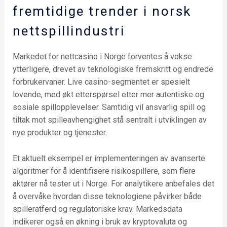
fremtidige trender i norsk
nettspillindustri
Markedet for nettcasino i Norge forventes å vokse
ytterligere, drevet av teknologiske fremskritt og endrede
forbrukervaner. Live casino-segmentet er spesielt
lovende, med økt etterspørsel etter mer autentiske og
sosiale spillopplevelser. Samtidig vil ansvarlig spill og
tiltak mot spilleavhengighet stå sentralt i utviklingen av
nye produkter og tjenester.
Et aktuelt eksempel er implementeringen av avanserte
algoritmer for å identifisere risikospillere, som flere
aktører nå tester ut i Norge. For analytikere anbefales det
å overvåke hvordan disse teknologiene påvirker både
spilleratferd og regulatoriske krav. Markedsdata
indikerer også en økning i bruk av kryptovaluta og