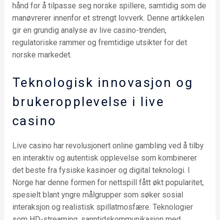
hånd for å tilpasse seg norske spillere, samtidig som de
manøvrerer innenfor et strengt lovverk. Denne artikkelen
gir en grundig analyse av live casino-trenden,
regulatoriske rammer og fremtidige utsikter for det
norske markedet.
Teknologisk innovasjon og
brukeropplevelse i live
casino
Live casino har revolusjonert online gambling ved å tilby
en interaktiv og autentisk opplevelse som kombinerer
det beste fra fysiske kasinoer og digital teknologi. I
Norge har denne formen for nettspill fått økt popularitet,
spesielt blant yngre målgrupper som søker sosial
interaksjon og realistisk spillatmosfære. Teknologier
som HD-streaming, sanntidskommunikasjon med