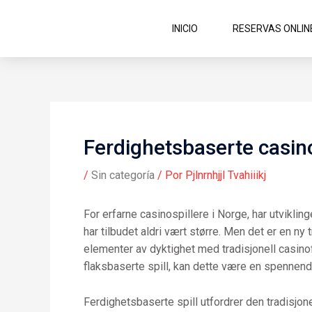
Ir
al
INICIO
RESERVAS ONLIN
contenido
Ferdighetsbaserte casino
/
Sin categoría
/ Por
Pjlnrnhjjl Tvahiiikj
For erfarne casinospillere i Norge, har utviklin
har tilbudet aldri vært større. Men det er en n
elementer av dyktighet med tradisjonell casinofl
flaksbaserte spill, kan dette være en spennende
Ferdighetsbaserte spill utfordrer den tradisjone