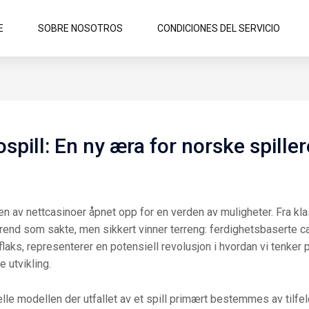
E
SOBRE NOSOTROS
CONDICIONES DEL SERVICIO
spill: En ny æra for norske spille
gen av nettcasinoer åpnet opp for en verden av muligheter. Fra kl
y trend som sakte, men sikkert vinner terreng: ferdighetsbaserte 
aks, representerer en potensiell revolusjon i hvordan vi tenker p
 utvikling.
lle modellen der utfallet av et spill primært bestemmes av tilfeld