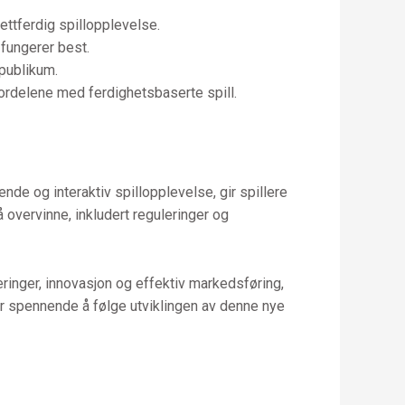
rettferdig spillopplevelse.
 fungerer best.
 publikum.
fordelene med ferdighetsbaserte spill.
de og interaktiv spillopplevelse, gir spillere
å overvinne, inkludert reguleringer og
leringer, innovasjon og effektiv markedsføring,
blir spennende å følge utviklingen av denne nye