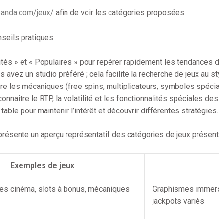
npanda.com/jeux/
afin de voir les catégories proposées.
seils pratiques :
és » et « Populaires » pour repérer rapidement les tendances 
us avez un studio préféré ; cela facilite la recherche de jeux au sty
les mécaniques (free spins, multiplicateurs, symboles spéciaux
naître le RTP, la volatilité et les fonctionnalités spéciales des 
able pour maintenir l’intérêt et découvrir différentes stratégies.
 présente un aperçu représentatif des catégories de jeux présent
Exemples de jeux
es cinéma, slots à bonus, mécaniques
Graphismes immersi
jackpots variés