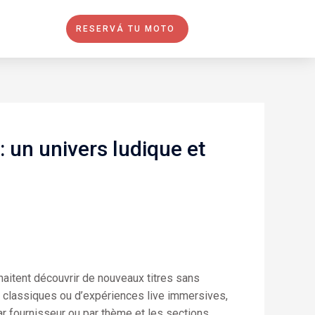
RESERVÁ TU MOTO
 un univers ludique et
aitent découvrir de nouveaux titres sans
 classiques ou d’expériences live immersives,
 par fournisseur ou par thème et les sections