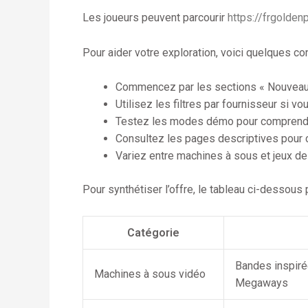
Les joueurs peuvent parcourir
https://frgolde
Pour aider votre exploration, voici quelques con
Commencez par les sections « Nouveaut
Utilisez les filtres par fournisseur si vo
Testez les modes démo pour comprendre 
Consultez les pages descriptives pour con
Variez entre machines à sous et jeux de t
Pour synthétiser l’offre, le tableau ci-dessous
Catégorie
Bandes inspiré
Machines à sous vidéo
Megaways