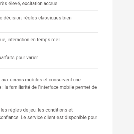
très élevé, excitation accrue
de décision, règles classiques bien
e, interaction en temps réel
arfaits pour varier
ien aux écrans mobiles et conservent une
 la familiarité de l’interface mobile permet de
es règles de jeu, les conditions et
confiance. Le service client est disponible pour