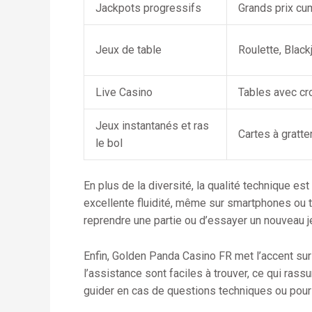
Jackpots progressifs
Grands prix cum
Jeux de table
Roulette, Black
Live Casino
Tables avec cr
Jeux instantanés et ras
Cartes à gratte
le bol
En plus de la diversité, la qualité technique es
excellente fluidité, même sur smartphones ou ta
reprendre une partie ou d’essayer un nouveau j
Enfin, Golden Panda Casino FR met l’accent sur
l’assistance sont faciles à trouver, ce qui rass
guider en cas de questions techniques ou pour ai