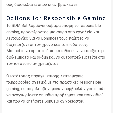
σας διασκεδάζει όπου κι αν βρίσκεστε.
Options for Responsible Gaming
Το BDM Bet λαμβάνει σοβαρά υπόψη το responsible
gaming, προσφέροντας μια σειρά από εργαλεία και
λειτουργίες για να βοηθήσει τους παίκτες να
διαχειρίζονται τον χρόνο και τα έξοδά τους.
Μπορείτε να ορίσετε όρια καταθέσεων, να παίξετε με
διαλείμματα και ακόμη και να αυτοαποκλειστείτε από
τον ιστότοπο αν χρειάζεται.
Ο ιστότοπος παρέχει επίσης λεπτομερείς
πληροφορίες σχετικά με τις πρακτικές responsible
gaming, συμπεριλαμβανομένων συμβουλών για το πώς
να αναγνωρίσετε σημάδια προβληματικού παιχνιδιού
και πού να ζητήσετε βοήθεια αν χρειαστεί.