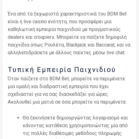
Ένα από τα ξεχωριστά χαρακτηριστικά του BDM Bet
είναι η live casino ενότητα, που προσφέρει μια
καθηλωτική εμπειρία παιχνιδιού με πραγματικούς
dealers και croupiers. Μπορείτε να παίξετε δημοφιλή
παιχνίδια όπως Ρουλέτα, Blackjack και Baccarat, και να
αλληλεπιδράσετε με άλλους παίκτες μέσω live chat.
Τυπική Εμπειρία Παιχνιδιού
Όταν παίζετε στο BDM Bet, μπορείτε να περιμένετε
μια ομαλή και διαδραστική εμπειρία που έχει
σχεδιαστεί για να σας διασκεδάζει για ώρες.
Ακολουθεί μια ματιά σε όσα μπορείτε να περιμένετε:
Θα ξεκινήσετε δημιουργώντας λογαριασμό και
κάνοντας κατάθεση χρησιμοποιώντας μία από
τις πολλές διαθέσιμες μεθόδους πληρωμής.