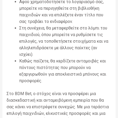
Αφού χρηματοδοτήσετε το λογαριασμό σας,
μπορείτε να περιηγηθείτε στη βιβλιοθήκη
παιχνιδιών και να επιλέξετε έναν τίτλο που
σας τραβάει το ενδιαφέρον.
Στη συνέχεια, θα μεταφερθείτε στο λόμπι του
παιχνιδιού, όπου μπορείτε να ρυθμίσετε τις
επιλογές, να τοποθετήσετε στοιχήματα και να
αλληλεπιδράσετε με άλλους παίκτες (αν
ισχύει).
Καθώς παίζετε, θα κερδίζετε ανταμοιβές και
πόντους πιστότητας που μπορούν να
εξαργυρωθούν για αποκλειστικά μπόνους και
προσφορές.
Στο BDM Bet, ο στόχος είναι να προσφέρει μια
διασκεδαστική και ανταμειβόμενη εμπειρία που θα
σας κάνει να επιστρέφετε συνεχώς. Με μια τεράστια
επιλογή παιχνιδιών, ελκυστικές προσφορές και μια