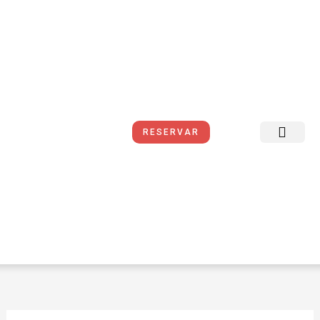
Ir
al
contenido
RESERVAR
Reservas Online
Sobre Nosotros
Condiciones del Servicio